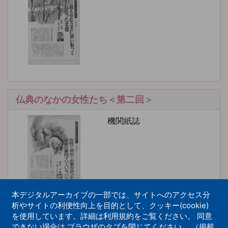
仏典のなかの女性たち＜第二回＞
機関紙誌
本デジタルアーカイブの一部では、サイトへのアクセス分
析やサイトの利便性向上を目的として、クッキー(cookie)
を使用しています。詳細は利用規約をご覧ください。 同意
できない場合は ブラウザのタブを閉じてください。 （掲載
仏典のなかの女性たち＜第四回＞