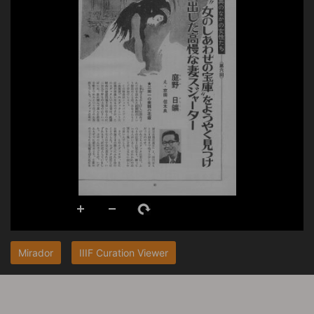
Mirador
IIIF Curation Viewer