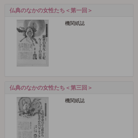
仏典のなかの女性たち＜第一回＞
機関紙誌
仏典のなかの女性たち＜第三回＞
機関紙誌