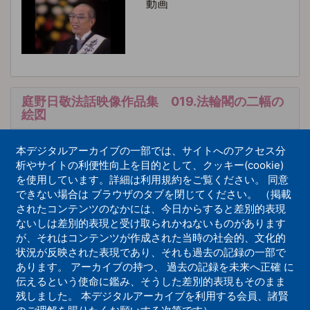
動画
庭野日敬法話映像作品集 019.法輪閣の二幅の
絵図
動画
本デジタルアーカイブの一部では、サイトへのアクセス分
析やサイトの利便性向上を目的として、クッキー(cookie)
を使用しています。詳細は利用規約をご覧ください。 同意
できない場合は ブラウザのタブを閉じてください。 （掲載
されたコンテンツのなかには、今日からすると差別的表現
ないしは差別的表現と受け取られかねないものがあります
が、それはコンテンツが作成された当時の社会的、文化的
庭野日敬法話映像作品集 190.釈尊成道の経緯
状況が反映された表現であり、それも過去の記録の一部で
あります。 アーカイブの持つ、 過去の記録を未来へ正確 に
動画
伝えるという使命に鑑み、そうした差別的表現もそのまま
残しました。 本デジタルアーカイブを利用する会員、諸賢