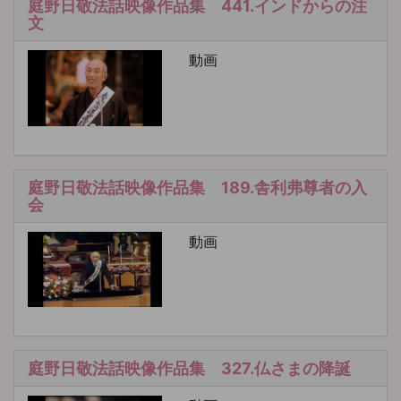
庭野日敬法話映像作品集 441.インドからの注
文
動画
庭野日敬法話映像作品集 189.舎利弗尊者の入
会
動画
庭野日敬法話映像作品集 327.仏さまの降誕