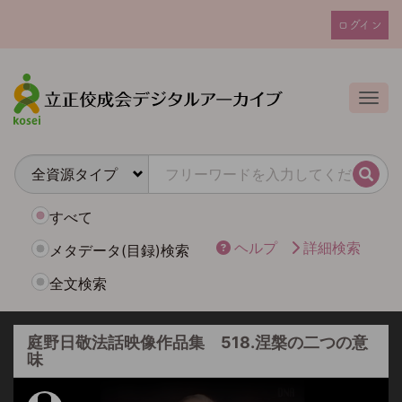
メ
ログイン
イ
ユ
ン
ー
コ
ザ
ン
Togg
テ
ー
ン
ア
ツ
カ
に
検索
ウ
移
動
ン
すべて
ト
ヘルプ
詳細検索
メタデータ(目録)検索
メ
全文検索
ニ
ュ
ー
庭野日敬法話映像作品集 518.涅槃の二つの意
味