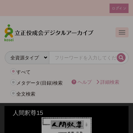
メ
ログイン
イ
ユ
ン
ー
コ
ザ
ン
Togg
テ
ー
ン
ア
ツ
カ
に
検索
ウ
移
動
ン
すべて
ト
ヘルプ
詳細検索
メタデータ(目録)検索
メ
全文検索
ニ
ュ
ー