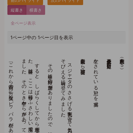
縦書き
横書き
全ページ表示
1ページ中の 1ページ目を表示
」
「こ
れ
か
ら
西南の
方に
巨大な
ピ
ッ
パ
ラ
樹が
あ
り
ま
す
。
そ
の
下が
あ
な
た
の
道場で
す
。
そ
こ
で
禅定に
入ら
れ
る
と
よ
い
で
し
ょ
う
、
す
る
と
、
し
ば
ら
く
し
て
か
ら
地震が
起こ
り
、
洞窟内に
も
小さ
な
落石が
あ
り
ま
し
た
。
菩薩は
、
こ
こ
は
修行に
ふ
さ
わ
し
い
場所で
は
な
い
と
、
す
ぐ
立ち
去ろ
う
と
し
ま
し
た
。
そ
の
と
き
空中か
ら
声が
あ
っ
て
その中腹に格好の洞窟がありましたので、中に入って静座し瞑想に入りました。
。
ス
ジ
ャ
ータ
の
さ
さ
げ
る
乳粥を
食べ
て
気力と
体力を
回復し
た
菩薩は
、
新し
い
修行の
地を
探し
て
対岸に
そ
び
え
る
岩山に
登っ
て
み
ま
し
た
前正覚山から菩提樹下へ
生かされている思いを実感
立正佼成会会長 庭野日敬
人間釈尊（１５）