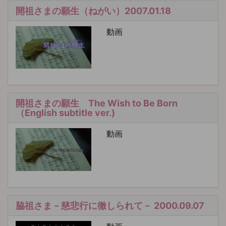
開祖さまの願生（ねがい）2007.01.18
動画
開祖さまの願生 The Wish to Be Born
（English subtitle ver.)
動画
脇祖さま－慈悲行に徹しられて－ 2000.09.07