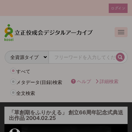
メ
ログイン
イ
ユ
ン
ー
コ
ザ
ン
Togg
テ
ー
ン
ア
ツ
カ
に
検索
ウ
移
動
ン
すべて
ト
ヘルプ
詳細検索
メタデータ(目録)検索
メ
全文検索
ニ
ュ
ー
「草創期をふりかえる」 創立66周年記念式典送
出作品 2004.02.25