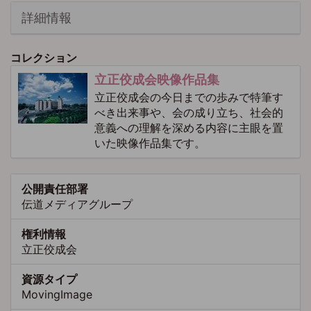
詳細情報
コレクション
立正佼成会映像作品集
立正佼成会の今日までの歩みで特筆す
べき出来事や、会の成り立ち、社会的
意義への理解を深める内容に主眼を置
いた映像作品集です。
公開責任部署
伝道メディアグループ
権利情報
立正佼成会
資源タイプ
MovingImage