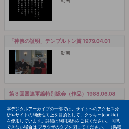
動画
「神佛の証明」テンプルトン賞 1979.04.01
動画
第３回国連軍縮特別総会（作品）1988.06.08
動画
本デジタルアーカイブの一部では、サイトへのアクセス分
析やサイトの利便性向上を目的として、クッキー(cookie)
を使用しています。詳細は利用規約をご覧ください。 同意
できない場合は ブラウザのタブを閉じてください。 （掲載