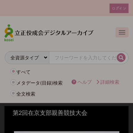
メ
ログイン
イ
ユ
ン
ー
コ
ザ
ン
Togg
テ
ー
ン
ア
ツ
カ
に
検索
ウ
移
動
ン
すべて
ト
ヘルプ
詳細検索
メタデータ(目録)検索
メ
全文検索
ニ
ュ
ー