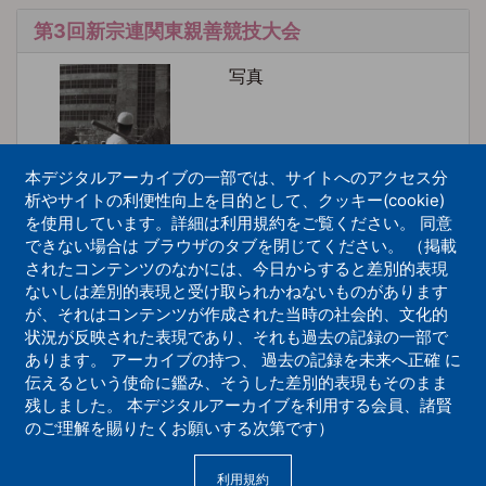
第3回新宗連関東親善競技大会
写真
本デジタルアーカイブの一部では、サイトへのアクセス分
析やサイトの利便性向上を目的として、クッキー(cookie)
を使用しています。詳細は利用規約をご覧ください。 同意
できない場合は ブラウザのタブを閉じてください。 （掲載
されたコンテンツのなかには、今日からすると差別的表現
ないしは差別的表現と受け取られかねないものがあります
第３回全国青年部親善競技大会 バレーボール
が、それはコンテンツが作成された当時の社会的、文化的
状況が反映された表現であり、それも過去の記録の一部で
写真
あります。 アーカイブの持つ、 過去の記録を未来へ正確 に
伝えるという使命に鑑み、そうした差別的表現もそのまま
残しました。 本デジタルアーカイブを利用する会員、諸賢
のご理解を賜りたくお願いする次第です）
利用規約