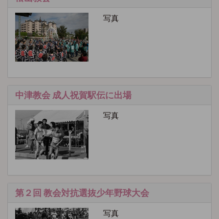
写真
中津教会 成人祝賀駅伝に出場
写真
第２回 教会対抗選抜少年野球大会
写真