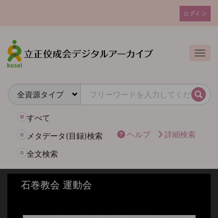
メ
ログイン
イ
ユ
ン
ー
コ
ザ
ン
Togg
テ
ー
ン
ア
ツ
カ
に
検索
ウ
移
動
ン
すべて
ト
ヘルプ
詳細検索
メタデータ(目録)検索
メ
全文検索
ニ
ュ
ー