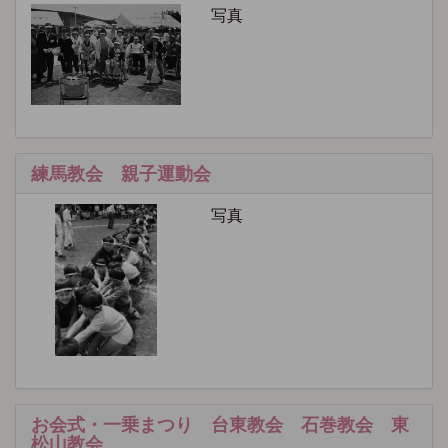
写真
練馬教会 親子運動会
写真
お会式・一乗まつり 台東教会 石巻教会 東
松山教会