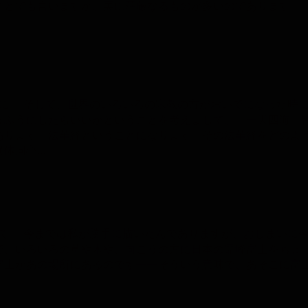
れとでも言いますか、実に荘厳なるものが多いのであります。
に そして、世界のいろいろの宗教の方がおいでになった時
うふうにしたらいいかということを考えまして、『一天四海 
あります。法華経ということになります。その法華経をどのよ
異体同心…
て 今までは私が勝手に描いたんでありますが、おしまいに
で、いろいろの草や木や、向こうの方に日本の霊峰富士をちょ
富士があの場所にあるのです――そういう意味で、あそこに富