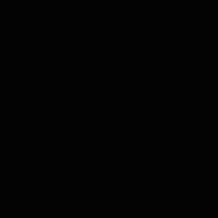
になりましたのは、普門館で国際自由宗教連盟の方々が、八
ばも、国柄も違いますが宗教協力ということで今日まで活動を
まのお姿をみていただこう、ということで勧請申しあげたわけ
われは最善の努力をいたしますが、終局の決めどころは、や
品」の中にも、自力、他力ということがでておりますが、むか
こか違ってなければ存在価値がない」と、いうことで向こうが
意味で、私どもは決してどの宗教がいいとか、悪いとかのせ