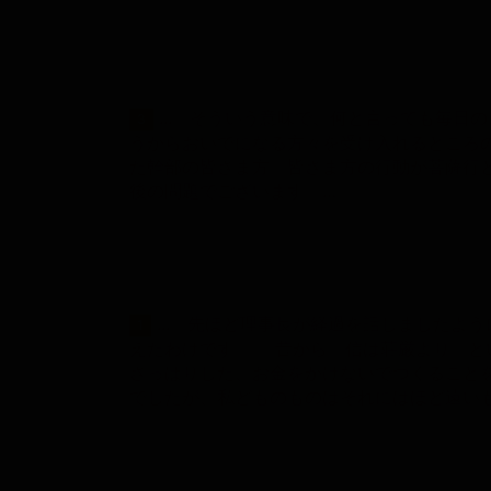
... そういう意味で、何と言っても毎
3
うからおいでになる方々を受け入れるところ
た幹部の皆さま方。皆さま方の行動が菩薩行
後の問題でございます。…
... 先ほど理事長が経過を話しましたよ
1
えたわけです。 昔から「信は荘厳より」と
さっぱりした、お金をかけないでつくること
でしたが、私どものものはそれにはほど遠い