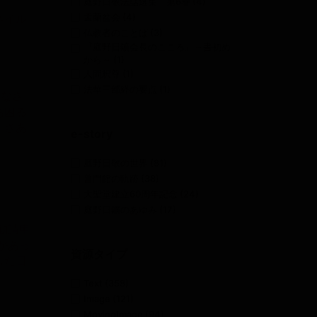
庭野日敬法話選集 第6巻
(4)
ネイル
盂蘭盆会
(4)
仏教者のことば
(3)
『庭野日鑛会長のこころ』～書初め
から～
(1)
人間釈尊
(1)
法華三部経の要点
(1)
いなさ
あ困る
、さあ
e-story
庭野日敬の世界
(81)
普門館の軌跡
(38)
大聖堂建立60周年記念
(24)
庭野日鑛のあゆみ
(17)
勧請申
があっ
資源タイプ
した日
Text
(358)
Image
(121)
MovingImage
(94)