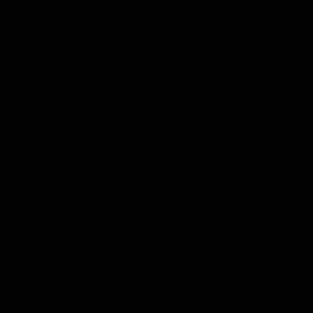
、自分が仏になるにはどうしたらよいか、どんな修行をすれば
偏見のない寛容の精神で、しかも神さま、仏さまの前では謙虚
ません。…
心を中心とした平和境の建設をめざす ○内なる信心をさらに強固
日はおめでとう存じます。 私どもの会がこういう建物を必要
大聖堂、普門館、今度は法輪閣と命名したわけであります。そ
…
ざいません。外国の方がおいでになっても──これは日本の建築
──これは日本の宗教建築だと──そういう感じをちゃんと持
、大和民族のこの八百万の神さま──どこからどういう思想が入
儒教…