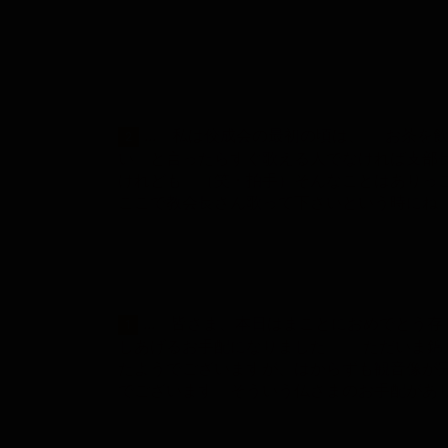
... 私は佼成会の最初の頃は、 お茶
2
い』と言ったらすぐ歌える人でなければ支部
けれども。（笑・拍手）そんなことはありっ
ここで教会長さん歌って下さいという時にね
... 皆さま、本日はまことにおめでとう
1
しあげるお手配になりました。 ただいま錦
たようでございますが、はからずも観音像が
でございます。そういう仏さまのお手配があ