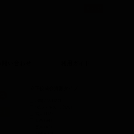
ログイン
ユ
ー
ザ
ー
ア
カ
ウ
お問い合わせ
利用ガイド
ン
ト
メ
立正佼成会資源タイプ
検索
ニ
機関紙誌
(182)
ュ
法話(テキスト)
(178)
ット
ー
写真
(113)
動画
(94)
音声
(42)
教団史
(6)