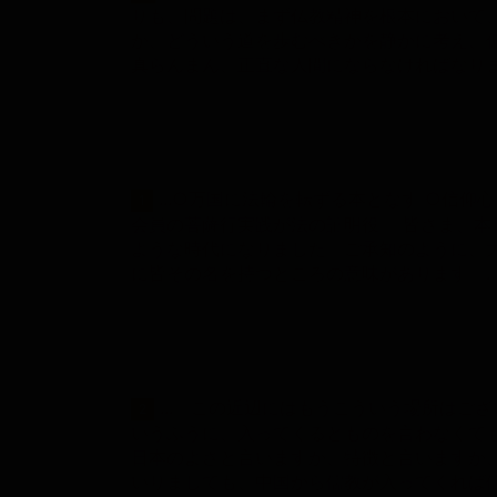
りも、問題は、まず仏教精神を根本において
か、どういう道を歩むべきかを静かに考え、
真らんまん、正直な人間にならなければなり
...○万国に法輪を転ずる本となす ○信仰
1
会員の菩薩行実践が法の証明役 皆さま、本
ような時代になりました。ご承知のように、
に皆その名を持つところの意味があります。
... この近辺にはもうこういう場所はご
2
いうふうに、入ってくるとものを言わなくても
日本のよさと言いますか、特徴と言いますか
いりましても、中国から儒教が入ってくれば