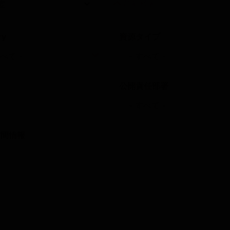
詳細検索
ry
資源タイプ
者
公開責任部署
空間情報