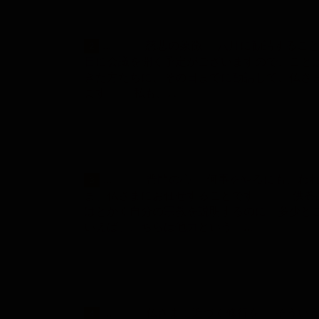
... 慈悲の象徴 八月に勧請すること
2
日に会議を開く予定がございますので、こと
きた方たちに、その日までに勧請して、仏さ
ます。 私も、…
... 普門の心 何事をやるにも、われ
3
ま、仏さまにお任せすることです。 「供養
はとかく自分の宗教を説明するのに「多少ど
いえば、こちらは他力という。…
... 仏さまに近づく修行を そういう
4