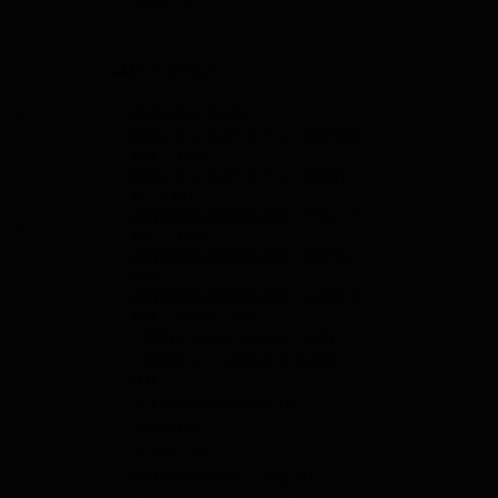
コレクション
開祖法語録
(144)
開祖さまご法話テキスト（教団式典
行事）
(126)
開祖さまご法話テキスト（特別行
事）
(44)
庭野日敬法話映像作品集（平和への
願い）
(41)
庭野日敬法話映像作品集（教団史）
(22)
庭野日敬法話映像作品集（仏教三大
行事と釈尊伝）
(17)
「開祖さまゆかりの場所」
(12)
「開祖さま一仏乗の教え 法語録」
(11)
立正佼成会映像作品集
(9)
お会式
(8)
スポーツ
(5)
庭野日敬法話選集 別巻
(4)