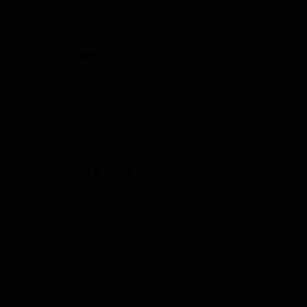
Sound
(42)
月二十六
記録形式
続けて
であり
image/tiff
(301)
text
(178)
video/mp4
(94)
audio/mpeg
(42)
はり神さ
公開責任部署
しの人
アーカイブズ課
(294)
自力と
開祖顕彰資料室
(227)
伝道メディアグループ
(94)
作成年
んさくよ
2024
(2)