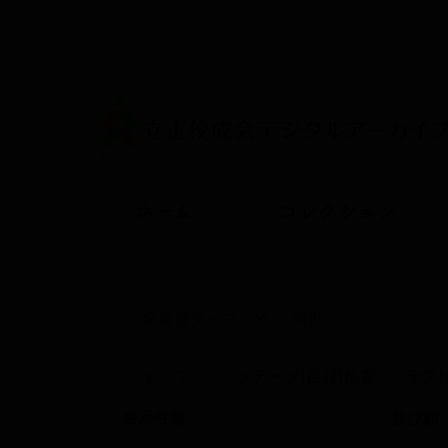
メ
イ
ン
コ
ン
テ
ン
ツ
に
Main
移
ホーム
コレクション
動
navigation
すべて
メタデータ(目録)検索
全文
表示件数
並び順