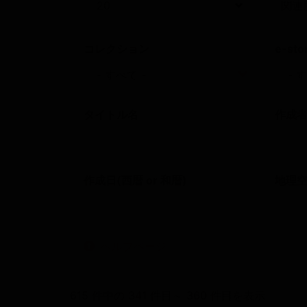
コレクション
e-sto
タイトル名
作成
作成日(西暦 or 和暦)
地理
へルプページ
615 件中の 341 件目～ 360 件目を表示