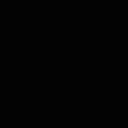
建築を見ましても、それはその国の宗教の現
の宗教もそういう意味で、…
... 日本仏教の発展過程の精神を仏画
3
会の願いは何かと、こう聞かれた時、どうい
法』というのが私共の教えのひとつの中心で
るかということになりますと、『天壌無窮 
... 仏教への考えを新たにの願いこめ
4
八メートルのこの場所に何か描けということ
と――ちょうどこの場所から見ますと、霊峰
をちょっぴり描きまして、…