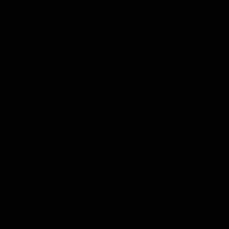
なっているのですね。外国にわかる宗教を表現するのには、今日
いだろうということで、方々へお願いにまわって、そういう方
海があるということで、今日の時代になると、ものの考え方が
が 私共のこの祝賀会におはこびいただきまして、まことに
ざいますが、落成式の式典の方は大聖堂において今朝九時から
いでをいただきまして、日ごろ私を鞭撻くださり、ご指導をく
ま それと私は、世界宗教者平和会議なんていうことの使い
うに行っておるのでありますが、そういうことからして、外国