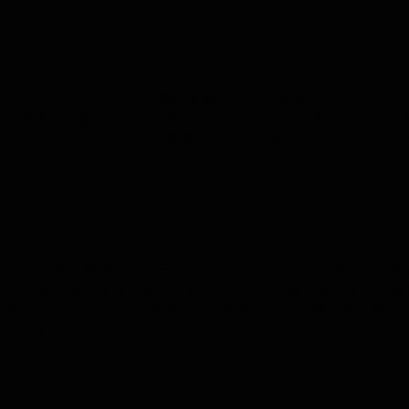
日のようにお目にかかる、宗教の本部として、全国から、または世
の、旗本の一番ひざ元の信者さん、特にきょうお集まりいただ
としてどなたにも崇高に、尊厳に見えるか見えないかというこ
うに、この地に研修センターをつくることになって、今日は落成
いう言葉があります。道場でも、明るく、皆様が修行するに適
を考えているのです。宗教建築は、歴史上その当時の粋を集め
ものです…