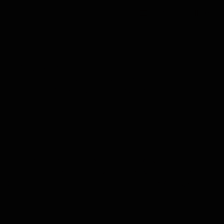
リスト
サム
を飲ませて、お茶を飲んでシラフで『さぁ、皆さんの前で歌を歌
長にしない。（拍手）毎日、道場で歌を歌ってもらっていちゃ
こない。そこで皆さんの要望でですね、せっかく盛り上がって
、…
存じます。待ちに待ちました観音さまのご尊像が、きょうここに
戸先生のお話を伺いますと、私どもの想像もおよばないご苦労
完成した八月十八日が、くしくも大聖堂のご本尊の製作に着手
りました…