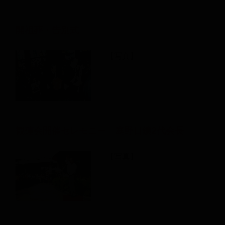
開祖葬・告別式
【写真】
観蓮会開催セレモニー 庭野日鑛2代会長
【写真】