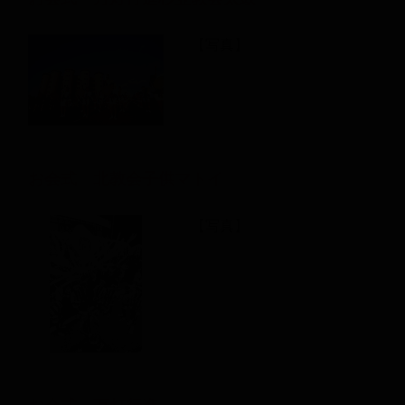
【写真】
お会式 北教会子供マトイ
【写真】