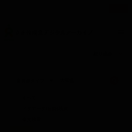
メ
ログイン
イ
ユ
ン
ー
コ
ザ
ン
Togg
テ
ー
ン
ア
ツ
カ
絞り込み
に
ウ
移
動
ン
ト
検索
メ
ニ
すべて
ュ
メタデータ(目録)検索
ー
全文検索
リセット