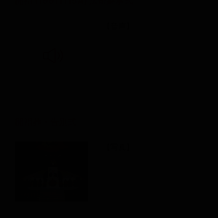
開祖 (19911115A) 法燈継承式
【音声】
開祖葬・告別式
【写真】