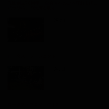
教団創立70周年 「全会員へのご本尊およびご
法号勧請」の実施を明示
【写真】
ロータス・プロジェクト1
【写真】
ロータス・プロジェクト2