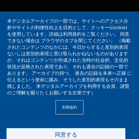
佼成新聞1964年10月02日お会式
本デジタルアーカイブの一部では、サイトへのアクセス分
【機関紙誌】
析やサイトの利便性向上を目的として、クッキー(cookie)
大聖堂完成記念お会式にあた
を使用しています。詳細は利用規約をご覧ください。 同意
って庭野会長法話。笛、カ
できない場合は ブラウザのタブを閉じてください。 （掲載
ネ、タイコの意義。
されたコンテンツのなかには、今日からすると差別的表現
ないしは差別的表現と受け取られかねないものがあります
が、それはコンテンツが作成された当時の社会的、文化的
状況が反映された表現であり、それも過去の記録の一部で
あります。 アーカイブの持つ、 過去の記録を未来へ正確 に
伝えるという使命に鑑み、そうした差別的表現もそのまま
ペ
残しました。 本デジタルアーカイブを利用する会員、諸賢
ー
先
«
前
‹‹
Page
1
Page
2
Page
3
カ
4
Page
5
Page
6
ジ
のご理解を賜りたくお願いする次第です）
頭
ペ
レ
送
Page
7
ペ
次
››
ー
最
»
ン
り
利用規約
ー
ペ
ジ
終
ト
ジ
ー
ペ
ペ
ジ
ー
ー
ジ
ジ
同意する