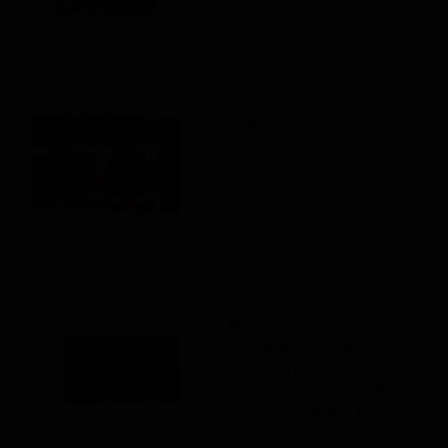
教団創立80周年記念式典2
【写真】
佼成新聞1964年10月16日お会式
【機関紙誌】
大聖堂落成記念、第１５回お
会式は秋晴れのもと大聖堂を
中心に１７万４千人を集め、
はなばなしく展開された。