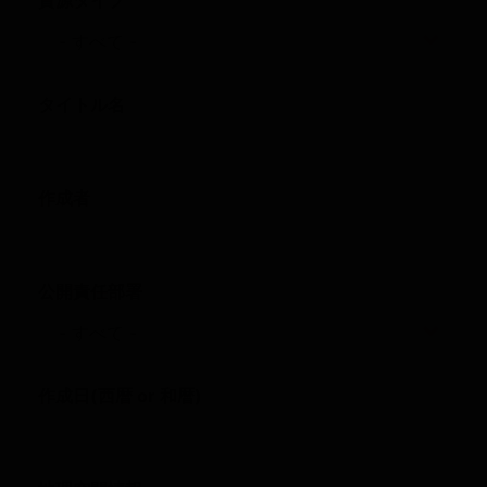
タイトル名
作成者
公開責任部署
作成日(西暦 or 和暦)