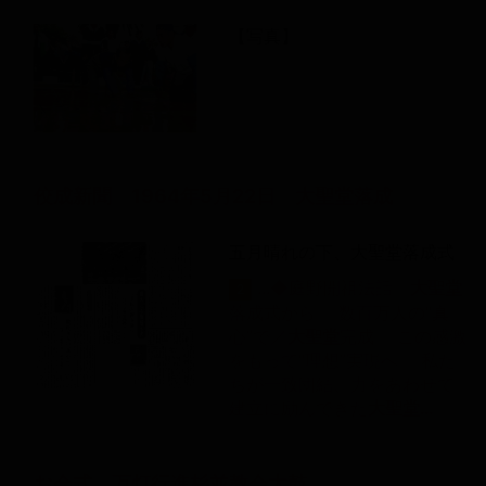
【写真】
佼成新聞 1964年5月22日 大聖堂落成
五月晴れの下、大聖堂落成式
...◆庭野開祖法話
大
聖堂
2
落成式から 数百万人の“真
心”で／
大
聖堂
完成 この感激
をもって“理想”実現へ 私た
ちが一致団結、力をあわせて
建立に励んできた
大
聖堂…
お会式 万灯行進杉並教会太鼓