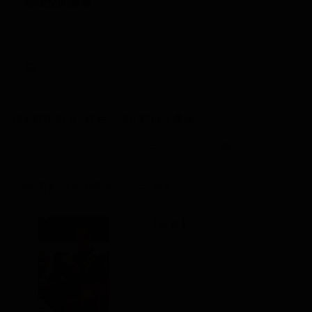
地理空間情報
へルプページ
133 件中の 61 件目～ 80 件目を表示
リスト
サムネイル
教団創立80周年記念式典1
【写真】