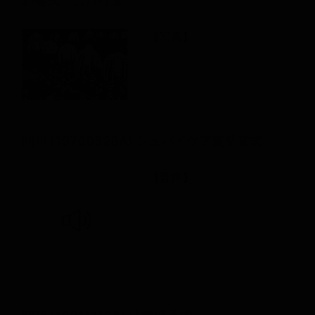
お会式 万灯行進
【写真】
開祖 (19760528A) シュバイツア賞受賞式
【音声】