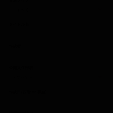
タイトル名
作成者
公開責任部署
作成日(西暦 or 和暦)