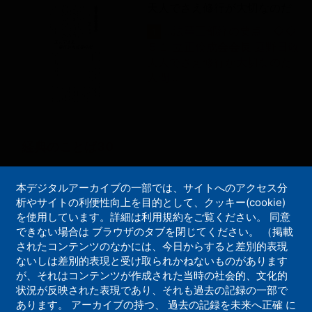
天人でさえ修行が大切なのだ
...法華三部経の要点 ◇◇
1
５１ 立正佼成
会
会
長
庭野日敬
天人でさえ修行が大切なのだ
人間...
経典のことば30
忍辱はこれ菩薩の浄土なり。
本デジタルアーカイブの一部では、サイトへのアクセス分
（維摩経・仏国品）
析やサイトの利便性向上を目的として、クッキー(cookie)
を使用しています。詳細は利用規約をご覧ください。 同意
...経典のことば（３０） 立
1
できない場合は ブラウザのタブを閉じてください。 （掲載
正佼成
会
会
長
庭野日敬 忍辱は
されたコンテンツのなかには、今日からすると差別的表現
これ菩薩の浄土なり。 （維摩
ないしは差別的表現と受け取られかねないものがあります
経・仏...
が、それはコンテンツが作成された当時の社会的、文化的
状況が反映された表現であり、それも過去の記録の一部で
あります。 アーカイブの持つ、 過去の記録を未来へ正確 に