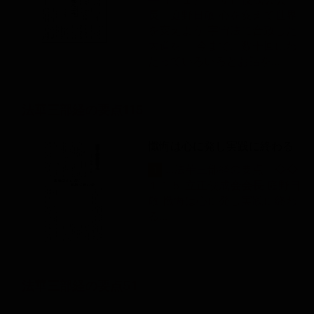
長
庭野日敬 心を変えて世界
を変えよう 宇宙法に合致した
大道を 今まで、数十回にわ
たっていろいろとお話を...
法華三部経の要点115
懺悔は心に発し実践に終わる
...法華三部経の要点 ◇◇
1
１１５ 立正佼成
会
会
長
庭野日
敬 懺悔は心に発し実践に終わ
る...
法華三部経の要点51