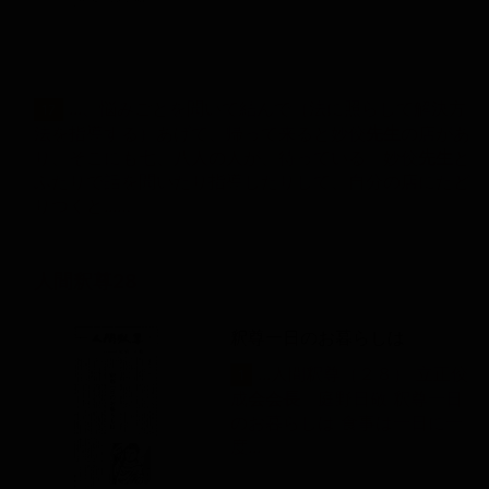
...、悩みごとを聞いて結んで（法に照らして解決方
17
法を指導する）あげて、帰って来ると妙佼
先
生
の店があ
り、そこにも七、八人の人が、待っている。妙佼
先
生
と
ふたりで話を聞いたり指導したりして、自分の店にたど
りつくと...…
人間釈尊28
釈尊一日のお暮らしは
...人間釈尊（２８） 立正佼
1
成
会
会
長
庭野日敬 釈尊一日
のお暮らしは 食事は一日に一
度...