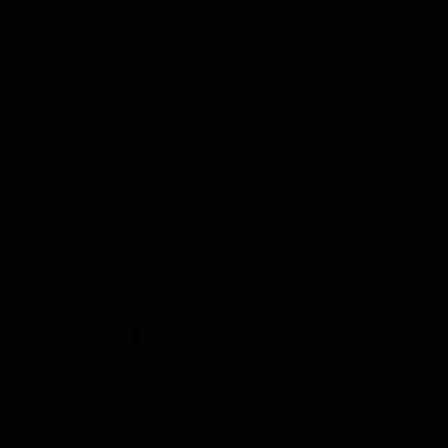
衆生病めばすなわち菩薩も病
む。
（維摩経・文殊菩薩問疾品）
...経典のことば（９） 立正
1
佼成
会
会
長
庭野日敬 衆
生
病め
ばすなわち菩薩も病む。 （維
摩経...
法華三部経の要点73
世にもすぐれた二人の比丘尼
...法華三部経の要点 ◇◇
1
７３ 立正佼成
会
会
長
庭野日敬
世にもすぐれた二人の比丘尼
母性...