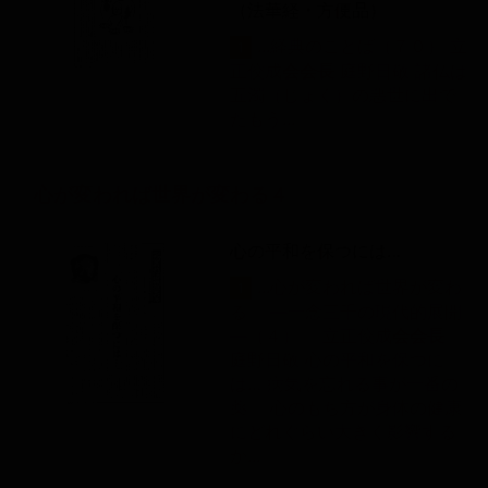
（法華経・方便品）
...経典のことば（７０） 立
1
正佼成
会
会
長
庭野日敬 諸仏は
五濁（じょく）の悪世に出で
たもう...
心が変われば世界が変わる４
心の平和を保つには…
...心が変われば世界が変わ
1
る ―一念三千の現代的展開
―（４） 立正佼成
会
会
長
庭野日敬 心の平和を保つに
は… 病気を忘れる事が一番の
薬 心のもち方が身体の健康
にどれぐらい大きく影響する
か...