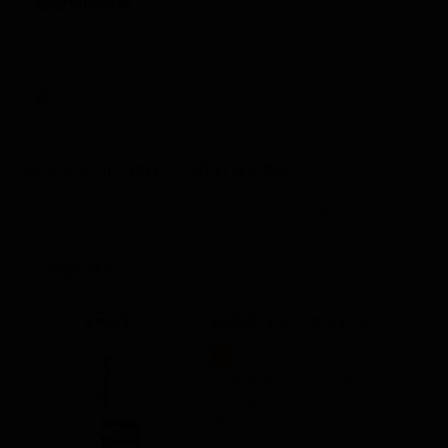
地理空間情報
へルプページ
132 件中の 101 件目～ 120 件目を表示
リスト
サムネイル
人間釈尊48
持戒者は天に生まれる
...人間釈尊（４８） 立正佼
1
成
会
会
長
庭野日敬 持戒者は
天に
生
まれる 飢渇しても殺
生…