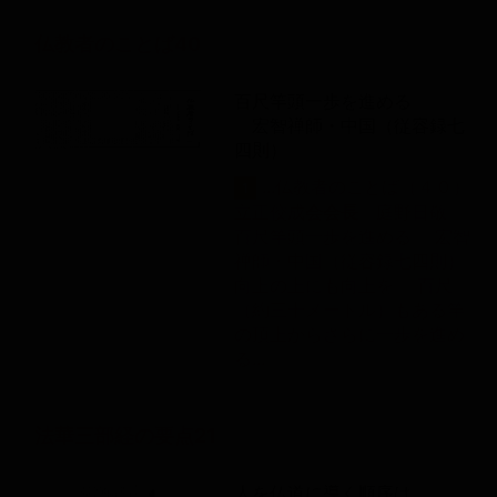
仏教者のことば40
百尺竿頭一歩を進める
宏智禅師・中国（従容録七
四則）
...仏教者のことば（４０）
1
立正佼成
会
会
長
庭野日敬
百尺竿頭一歩を進める 宏智
禅師・中国（従容録七四則）
向上の上にも向上を 百尺
（約三十メートル）もある竿
の頂上からさらに一歩を進め
る...
法華三部経の要点21
人を仏道に導く順序は