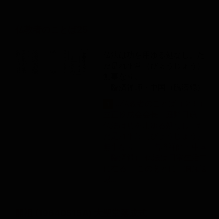
仏教者のことば25
仏法は功を用ゆる処なし。た
だ是れ平常（びょうじょう）
無事なり。
臨済禅師・中国（臨済録）
...仏教者のことば（２５）
1
立正佼成
会
会
長
庭野日敬
仏法は功を用ゆる処なし。た
だ是れ平常（びょうじょう）
無事なり。 臨済禅師・中国
（臨済録） 仏法は日常
生
活中
に在る このあとに「痾屎送
尿...
開祖 (19640515A) 大聖堂落成式