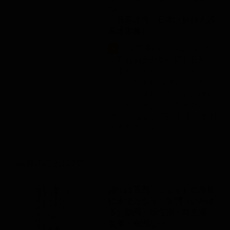
つ。
浅原才市・日本（妙好人浅
原才市集）
...仏教者のことば（２３）
1
立正佼成
会
会
長
庭野日敬
才市やどんどこ、はたらくば
かり。いまわ（は）あなた
に、く（苦）をとられ、はた
らくみこそ、なむあみだぶ
つ。 浅原才市・日本（妙好
人浅原才市集...
経典のことば70
諸仏は五濁（じょく）の悪世
に出でたもう。所謂（いわゆ
る）劫濁・煩悩濁・衆生濁・
見濁・命濁なり