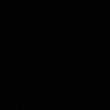
法華三部経の要点57
富楼那は布教者の最高の手本
...法華三部経の要点 ◇◇
1
５７ 立正佼成
会
会
長
庭野日敬
富楼那は布教者の最高の手
本 半...
心が変われば世界が変わる４１
心を変えて世界を変えよう
...心が変われば世界が変わ
1
る ―一念三千の現代的展開
―（４１） 立正佼成
会
会