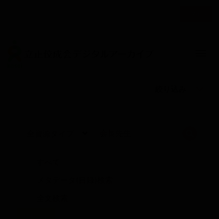
メ
ログイン
イ
ユ
ン
ー
コ
ザ
ン
Togg
テ
ー
ン
ア
ツ
カ
絞り込み
に
ウ
移
動
ン
ト
検索
メ
ニ
すべて
ュ
メタデータ(目録)検索
ー
全文検索
リセット