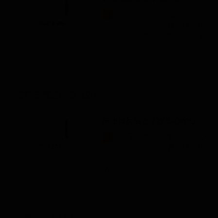
... 法華三部経の要点 ◇◇
1
２１ 立正佼成
会
会
長
庭野日敬
人を仏道に導く順序は 一大事
の...
法華三部経の要点26
向上は反省と下がる心から
...法華三部経の要点 ◇◇
1
２６ 立正佼成
会
会
長
庭野日敬
向上は反省と下がる心から 反
省...
経典のことば9