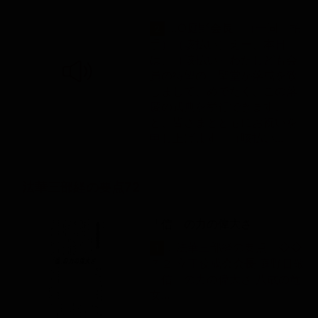
...○庭野
会
長
（一同 拍
2
手）（咳払い）えー、本日
は、（咳払い）わたしども会
員の待望の、聖堂が落成を致
しまして、めでたく、この落
慶の式典を挙行できますこ
と、皆さまとともにお祝いを
申し上げます。（咳払い...
法華三部経の要点72
「信」の力の偉大さ
...法華三部経の要点 ◇◇
1
７２ 立正佼成
会
会
長
庭野日敬
「信」の力の偉大さ 八歳の竜
女...