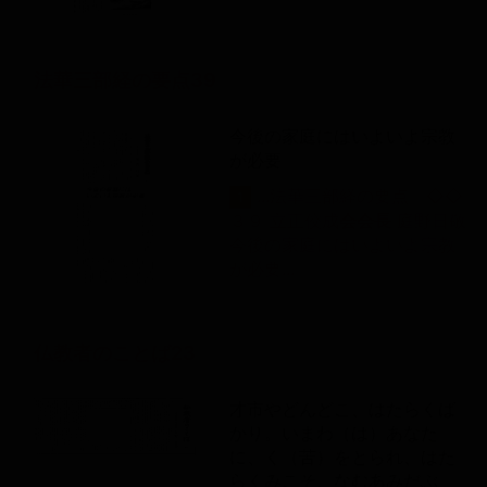
法華三部経の要点39
今後の家庭にはいよいよ宗教
が必要
...法華三部経の要点 ◇◇
1
３９ 立正佼成
会
会
長
庭野日敬
今後の家庭にはいよいよ宗教
が必要...
仏教者のことば23
才市やどんどこ、はたらくば
かり。いまわ（は）あなた
に、く（苦）をとられ、はた
らくみこそ、なむあみだぶ