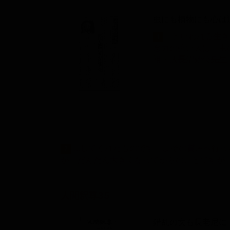
虫にも植物にも心は
...といわれる
生
き
1
念力の強い人は、虫
祖・故
長
沼妙佼
先
生
...してくれたものです。よその質屋へ
7
が、だんだん大きくなってからのことですが
人間釈尊35
錯乱の女も長老尼に