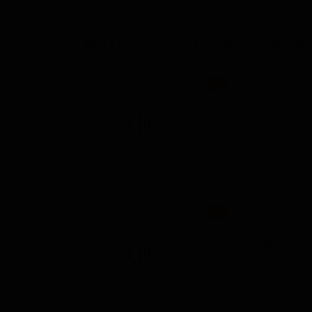
開祖 (19631028A) 核兵器禁止宗教
...え、そして
14
年寄りになってやっ
さんの、孫さんをそ
...え、そして
20
年部活動をしてみた
その自分の責任上、本