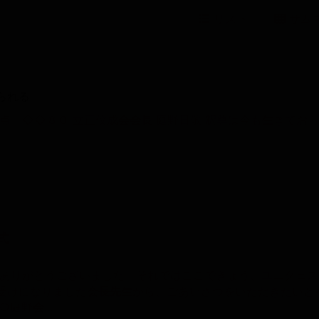
リスト
サム
られる
要点 ◇◇８０ 立正佼成
会
会
長
庭野日敬 釈尊は今も
生
きてお
式
うもありがとうございました。それではここできょう、ユニクェ
受けになりました
会
長
先
生
から、ごあいさつをいただきたいと
 ○庭野
会…