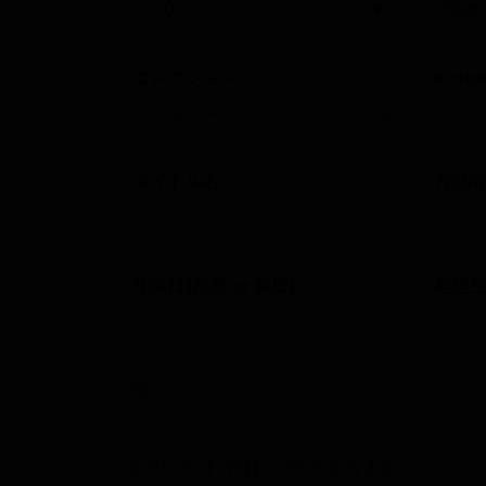
コレクション
e-sto
タイトル名
作成
作成日(西暦 or 和暦)
地理
へルプページ
126 件中の 41 件目～ 60 件目を表示