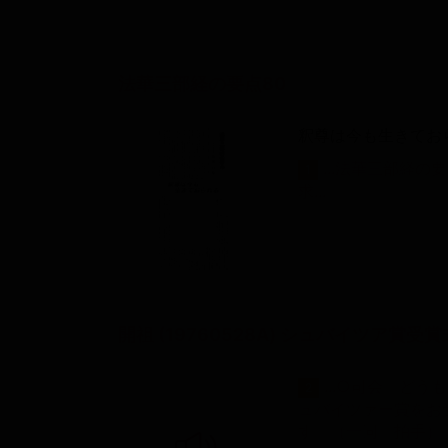
法華三部経の要点80
釈尊は今も生きてお
...法華三部経の
1
求...
開祖 (19760528A) シュバイツア賞受賞
...○司会 ど
2
ュバイツァー賞をお
す。（一同 拍手）