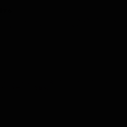
通ずる
ものになればなるほど、そのような伝達は難しくなります。し
のようなものでさえ動かすことができるのです。わたしどもの
…
行ったら、おそらくそれだけ貸してくれなかったでしょう。 立
、妙佼
先
生
から「
会
長
先…