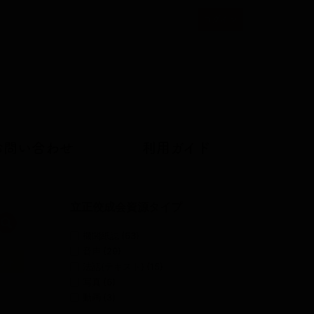
ログイン
ユ
ー
ザ
ー
ア
カ
ウ
お問い合わせ
利用ガイド
ン
ト
メ
立正佼成会資源タイプ
検索
ニ
機関紙誌
(63)
ュ
音声
(29)
ット
ー
法話(テキスト)
(15)
写真
(6)
動画
(3)