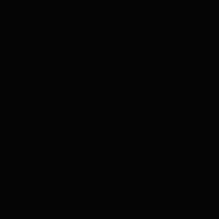
メタデータアクセス権
一般
(16)
げて下さ
アイテムアクセス権
球部員
一般
(116)
。（一
では、お