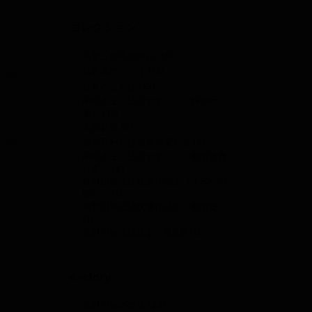
コレクション
法華三部経の要点
(15)
仏教者のことば
(13)
経典のことば
(12)
開祖さまご法話テキスト（特別行
事）
(10)
人間釈尊
(9)
心が変われば世界が変わる
(8)
開祖さまご法話テキスト（教団式典
行事）
(4)
庭野日敬法話映像作品集（平和への
願い）
(1)
庭野日敬法話映像作品集（教団史）
(1)
庭野日敬法話選集 第6巻
(1)
e-story
庭野日敬の世界
(29)