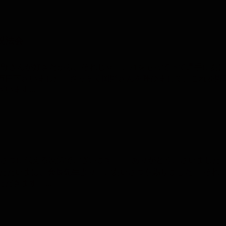
悼説法会
岡野さんが好きだから、それじゃ、これをもってって選手にあ
万円下さいました。さっそく岡野さんを呼びまして、これを野
います...
あいさつに代える次第でございます。 ありがとうございました
 ただいまは、
会
長
先
生
より、ごあいさつを賜りました。 それ
だきます。...