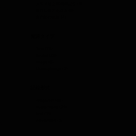
大聖堂建立60周年記念
(6)
ネイル
庭野日鑛のあゆみ
(6)
普門館の軌跡
(4)
資源タイプ
Text
(78)
られる
Sound
(29)
Image
(6)
MovingImage
(3)
記録形式
image/tiff
(69)
audio/mpeg
(29)
text
(15)
スト・シ
video/mp4
(3)
存じま