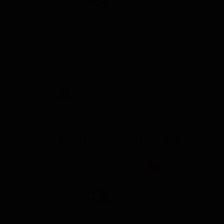
...。 親族として、おやじの姿をよく
7
し上げたいと思います。（拍手）私どもは、
開祖 (19911115A) 法燈継承式
...、わたしども
2
ー、信者が、物のな
らもう大東亜戦争始