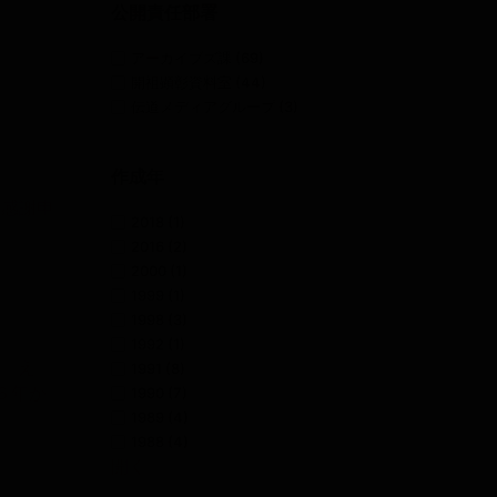
公開責任部署
アーカイブズ課
(69)
開祖顕彰資料室
(44)
伝道メディアグループ
(3)
作成年
に感謝申
2018
(1)
2016
(2)
2000
(1)
1999
(1)
1998
(3)
1992
(1)
生
。え
1991
(8)
６年か
1990
(7)
1989
(4)
1988
(4)
開く