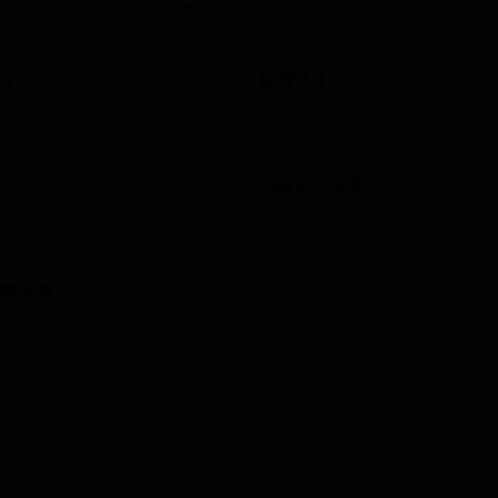
詳細検索
ry
資源タイプ
者
公開責任部署
空間情報