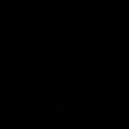
開祖 (19571005A) 故恩師妙佼先生追
...、
会
長
先
生
と
4
い、いってお金を十
に伝達したわけでござ
...、本日のご
9
同 拍手） ○司会
題目を三唱させていた