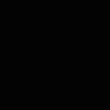
まあここまで見抜いて下さったなあということで、北村西望
先
生
お役と私
生
活の中で、いつも
会
長
…
のこの
会
の始まった時分の脇祖になってくだすったあの妙佼
先
い時分であります。えー、昭和１３年に
会
を立てて、えー、１
まってきたわけですから、えー、皆さんがその…