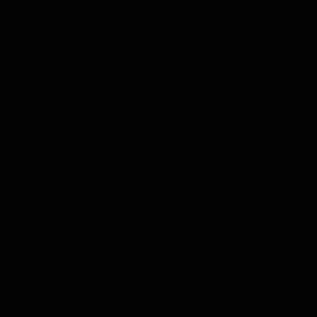
の歩み〈その二〉_01世
宗教者平和会議〈京都〉
会議〈京都〉開会の挨拶日本宗教連盟...
六日 （国立京都国際会館で）
はじめ三宅（歳雄）
先
生
、中山（理々）
先
生
、大石（秀典）共
ま、…
。 （昭和５４年０３月【速記録】） 本部・中野区神明町 四
きないものですから、私が、自転車の後ろに妙佼
先
生
を乗せて..