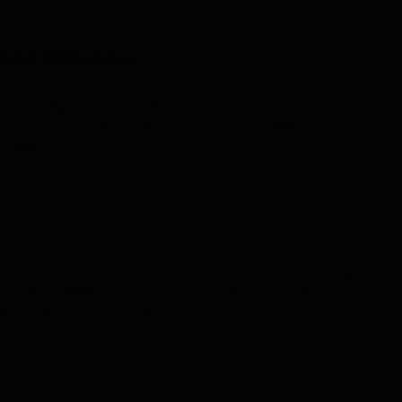
者平和使節団帰朝報告会
またその、
先
ほどの社会保障の問題というようの問題であります
ぱりわれわれは希望を持ってですね、孫の成
長
や、その自分の
の成
長
させるその努力に...
奥さんを北海道へ帰して、自分がその佼成
会
に入って一
生
懸命で
ら、英語の
先
生
として現在のようの形ではまだ物足りないと。
当の英語をですね、使える...