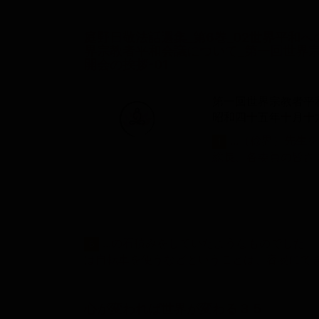
庭野日敬法話選集_第6巻_02世界平和へ
界宗教者平和会議について_第一回世界
開会の挨拶-01
第一回世界宗教者平和
昭和四十五年十月十
...（稔界）
先
生
を
1
総
長
、各委員の皆さ
...の石積みをしていたようなものでした
6
は自転車を使うなどということは、容易にで
心が変われば世界が変わる３５