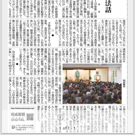
1 of 1
• 1