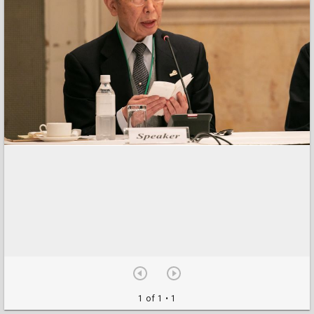
1 of 1
• 1