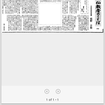
1 of 1
• 1