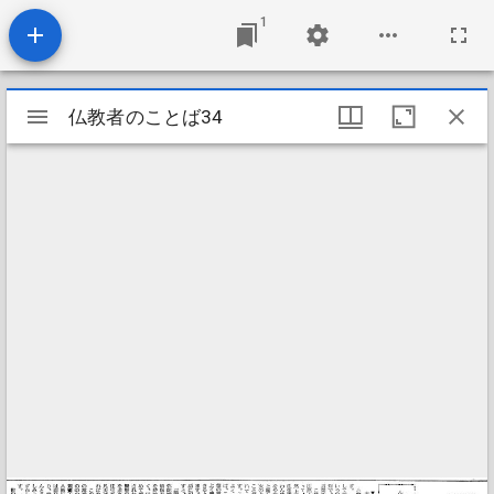
1
Mirador
仏教者のことば34
仏教者のことば34
ビ
ュ
ー
ワ