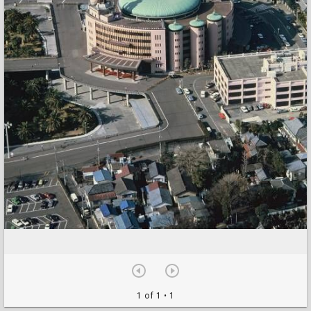
1 of 1
• 1