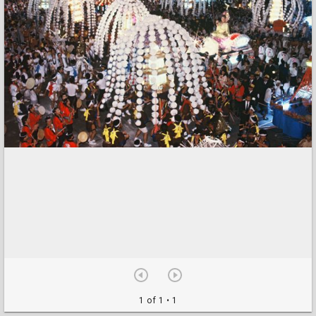
1 of 1
• 1