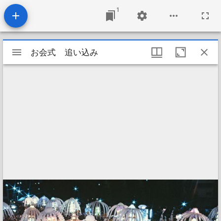
1
Mirador
お会式 追い込み
お会式 追い込み
ビ
ュ
ー
ワ