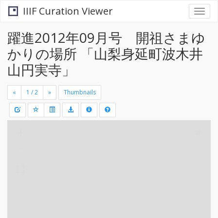
IIIF Curation Viewer
Togg
navi
躍進2012年09月号 開祖さまゆ
かりの場所 「山梨身延町波木井
山円実寺」
«
»
Thumbnails
+
Draw
-
a
rectang