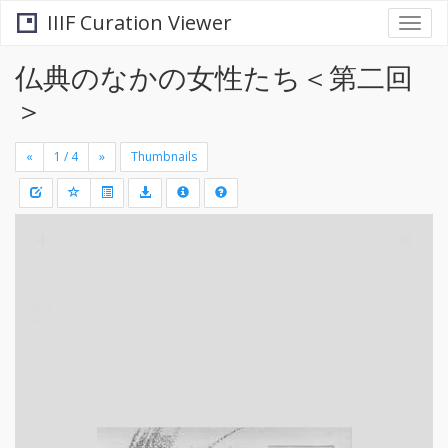
IIIF Curation Viewer
Togg
navi
仏典のなかの女性たち＜第二回
＞
«
»
Thumbnails
+
Draw
-
a
rectang