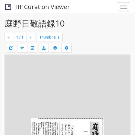
IIIF Curation Viewer
Togg
navi
庭野日敬語録10
«
»
Thumbnails
+
Draw
-
a
rectang