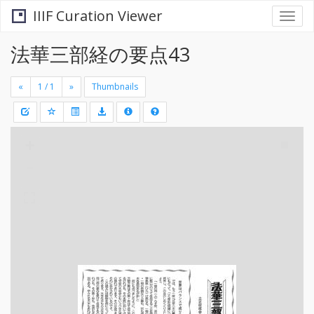
IIIF Curation Viewer
Togg
navi
法華三部経の要点43
«
»
Thumbnails
+
Draw
-
a
rectang