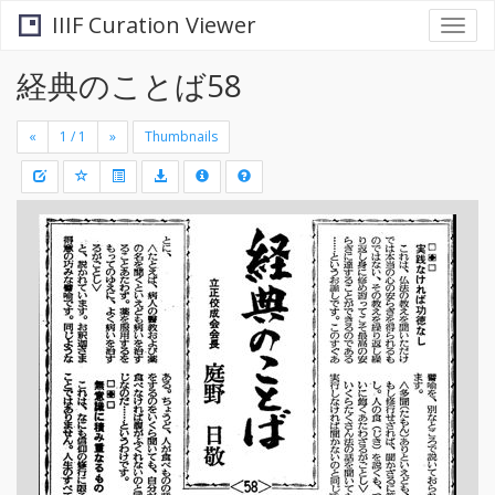
IIIF Curation Viewer
Togg
navi
経典のことば58
«
»
Thumbnails
+
Draw
-
a
rectang