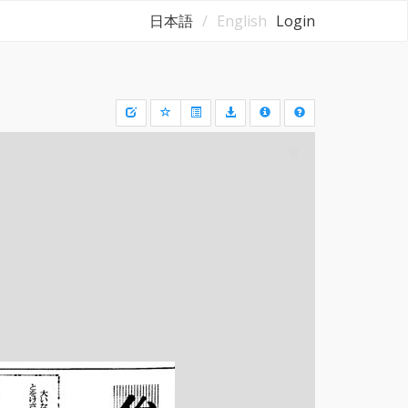
日本語
English
Login
Draw
a
rectangle