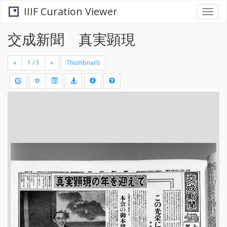
IIIF Curation Viewer
Togg
navi
交成新聞 真実顕現
«
»
Thumbnails
+
Draw
-
a
rectang