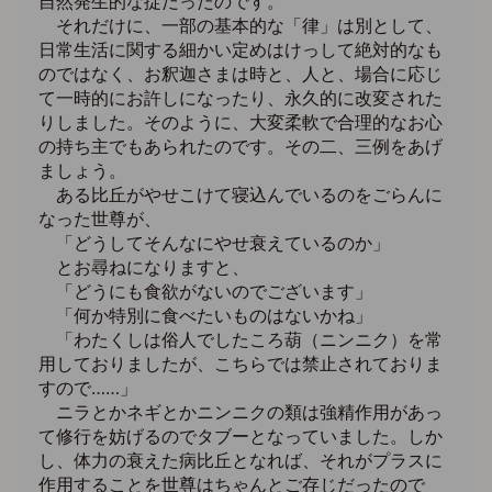
自然発生的な掟だったのです。
それだけに、一部の基本的な「律」は別として、
日常生活に関する細かい定めはけっして絶対的なも
のではなく、お釈迦さまは時と、人と、場合に応じ
て一時的にお許しになったり、永久的に改変された
りしました。そのように、大変柔軟で合理的なお心
の持ち主でもあられたのです。その二、三例をあげ
ましょう。
ある比丘がやせこけて寝込んでいるのをごらんに
なった世尊が、
「どうしてそんなにやせ衰えているのか」
とお尋ねになりますと、
「どうにも食欲がないのでございます」
「何か特別に食べたいものはないかね」
「わたくしは俗人でしたころ葫（ニンニク）を常
用しておりましたが、こちらでは禁止されておりま
すので……」
ニラとかネギとかニンニクの類は強精作用があっ
て修行を妨げるのでタブーとなっていました。しか
し、体力の衰えた病比丘となれば、それがプラスに
作用することを世尊はちゃんとご存じだったので