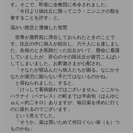
す。そこで、即座に全教団に布令されました。
「今日より病比丘に限ってニラ・ニンニクの類を
食することを許す」と。
温かい慈悲と透徹した智慧
世尊が鹿野苑に滞在しておられたときのことで
す。比丘の中に病人が続出し、六十人にも達しまし
た。在俗のとき医師だった比丘がいて、懸命に看護
していましたが、肝心のその医比丘が疲労こんぱい
してしまいました。お釈迦さまが心配され、
「そなたが寝込んだら病人たちが困る。なにかそ
なたが過労に陥らない手だてはないものかね」
と尋ねられました。すると、
「けっして看病疲れではございません。ここから
ハラナイ（ベナレス）の町までは半由旬（はんゆじ
ゅん＝約二キロ）ありますが、毎日薬を求めに行く
のに疲れるのでございます」
という答えでした。
「そうか。薬は買いためて何日ぐらい保（も）つ
ものかね」