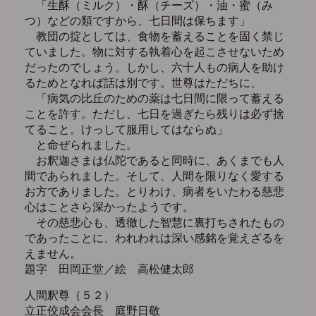
「生酥（ミルク）・酥（チーズ）・油・蜜（み
つ）などの類ですから、七日間は保ちます」
教団の掟としては、食物を蓄えることを固く禁じ
ていました。物に対する執着心を起こさせないため
だったのでしょう。しかし、六十人もの病人を助け
るためとなれば話は別です。世尊はただちに、
「病気の比丘のための薬は七日間に限って蓄える
ことを許す。ただし、七日を過ぎたら残りは必ず捨
てること。けっして服用してはならぬ」
と命ぜられました。
お釈迦さまは仏陀であると同時に、あくまでも人
間であられました。そして、人間を限りなく愛する
お方でありました。とりわけ、病者をいたわる慈悲
心はことさら深かったようです。
その慈悲心も、透徹した智慧に裏打ちされたもの
であったことに、われわれは深い感銘を覚えざるを
えません。
題字 田岡正堂／絵 高松健太郎
人間釈尊（５２）
立正佼成会会長 庭野日敬