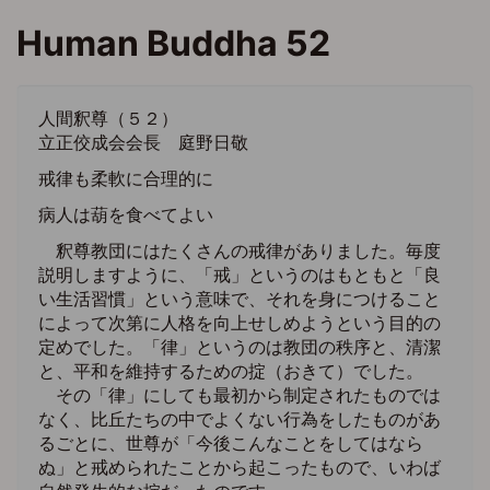
メ
Human Buddha 52
イ
ン
コ
ン
人間釈尊（５２）
テ
立正佼成会会長 庭野日敬
ン
戒律も柔軟に合理的に
ツ
に
病人は葫を食べてよい
移
釈尊教団にはたくさんの戒律がありました。毎度
動
説明しますように、「戒」というのはもともと「良
い生活習慣」という意味で、それを身につけること
によって次第に人格を向上せしめようという目的の
定めでした。「律」というのは教団の秩序と、清潔
と、平和を維持するための掟（おきて）でした。
その「律」にしても最初から制定されたものでは
なく、比丘たちの中でよくない行為をしたものがあ
るごとに、世尊が「今後こんなことをしてはなら
ぬ」と戒められたことから起こったもので、いわば