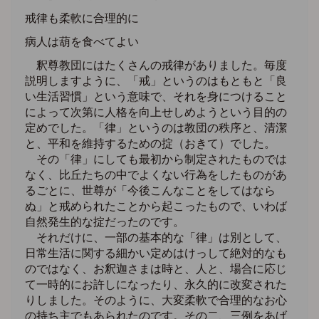
戒律も柔軟に合理的に
病人は葫を食べてよい
釈尊教団にはたくさんの戒律がありました。毎度
説明しますように、「戒」というのはもともと「良
い生活習慣」という意味で、それを身につけること
によって次第に人格を向上せしめようという目的の
定めでした。「律」というのは教団の秩序と、清潔
と、平和を維持するための掟（おきて）でした。
その「律」にしても最初から制定されたものでは
なく、比丘たちの中でよくない行為をしたものがあ
るごとに、世尊が「今後こんなことをしてはなら
ぬ」と戒められたことから起こったもので、いわば
自然発生的な掟だったのです。
それだけに、一部の基本的な「律」は別として、
日常生活に関する細かい定めはけっして絶対的なも
のではなく、お釈迦さまは時と、人と、場合に応じ
て一時的にお許しになったり、永久的に改変された
りしました。そのように、大変柔軟で合理的なお心
の持ち主でもあられたのです。その二、三例をあげ