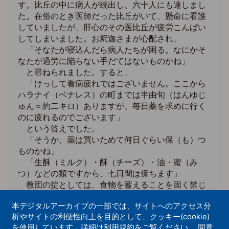
す。比丘の中に病人が続出し、六十人にも達しまし
た。在俗のとき医師だった比丘がいて、懸命に看護
していましたが、肝心のその医比丘が疲労こんぱい
してしまいました。お釈迦さまが心配され、
「そなたが寝込んだら病人たちが困る。なにかそ
なたが過労に陥らない手だてはないものかね」
と尋ねられました。すると、
「けっして看病疲れではございません。ここから
ハラナイ（ベナレス）の町までは半由旬（はんゆじ
ゅん＝約二キロ）ありますが、毎日薬を求めに行く
のに疲れるのでございます」
という答えでした。
「そうか。薬は買いためて何日ぐらい保（も）つ
ものかね」
「生酥（ミルク）・酥（チーズ）・油・蜜（み
つ）などの類ですから、七日間は保ちます」
教団の掟としては、食物を蓄えることを固く禁じ
ていました。物に対する執着心を起こさせないため
本デジタルアーカイブの一部では、サイトへのアクセス分
だったのでしょう。しかし、六十人もの病人を助け
析やサイトの利便性向上を目的として、クッキー(cookie)
るためとなれば話は別です。世尊はただちに、
を使用しています。詳細は利用規約をご覧ください。 同意