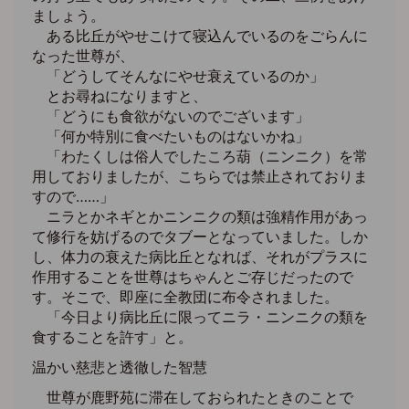
ましょう。
ある比丘がやせこけて寝込んでいるのをごらんに
なった世尊が、
「どうしてそんなにやせ衰えているのか」
とお尋ねになりますと、
「どうにも食欲がないのでございます」
「何か特別に食べたいものはないかね」
「わたくしは俗人でしたころ葫（ニンニク）を常
用しておりましたが、こちらでは禁止されておりま
すので……」
ニラとかネギとかニンニクの類は強精作用があっ
て修行を妨げるのでタブーとなっていました。しか
し、体力の衰えた病比丘となれば、それがプラスに
作用することを世尊はちゃんとご存じだったので
す。そこで、即座に全教団に布令されました。
「今日より病比丘に限ってニラ・ニンニクの類を
食することを許す」と。
温かい慈悲と透徹した智慧
世尊が鹿野苑に滞在しておられたときのことで