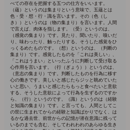
べての存在を把握する五つの仕方をいいます。
（蘊）というのは集まりという意味で、五蘊とは
色・受・想・行・識を言います。その（色（し
き））というのは（物の集まり）を言います。人間
で言えば、肉体を指します。（受）というのは、
（感覚の集まり）です。見たり、聞いたり、嗅いだ
り、味わったり、触ったりする、そうした感覚をひ
っくるめたものです。（想）というのは、（判断の
集まり）です。感覚したものを「これは美しい」、
「これはうまい」といったふうに判断して受け取る
心作用を言います。（行（ぎょう））というのは、
（意志の集まり）です。判断したものを行為に移す
心の働きです。美しいと感じたらジッと眺めていた
いと思い、うまいと感じたらもっと食べたいと意欲
する、そうした意欲によって行為を生ずるのですか
ら、（行）というのです。（識）というのは（経験
と知識の集まり）です。と言っても、人間としてこ
の世に生まれてからの経験と知識ばかりでなく、は
るかな過去世、前世からの記憶が潜在意識に残って
いるのまでも含む、そしてわれわれのあらゆる生き