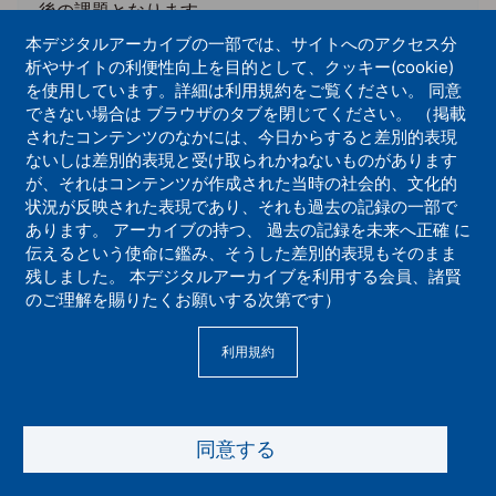
後の課題となります。
ところが、一念と言っても、喜び・怒り・悲し
本デジタルアーカイブの一部では、サイトへのアクセス分
み・楽しみ・恨み・妬み・羨望・侮蔑といった（表
析やサイトの利便性向上を目的として、クッキー(cookie)
面の心）ばかりではありません。その奥にかくれた
を使用しています。詳細は利用規約をご覧ください。 同意
広大な潜在意識・深層心理という世界があり、われ
できない場合は ブラウザのタブを閉じてください。 （掲載
われが表面の心を善くしようと一生懸命に努力して
されたコンテンツのなかには、今日からすると差別的表現
も、このような（かくれた心）が深い所からいろい
ないしは差別的表現と受け取られかねないものがあります
ろな悪作用を及ぼしますので、なかなか思うように
が、それはコンテンツが作成された当時の社会的、文化的
なりません。ただ信仰のみがそれを清めることがで
状況が反映された表現であり、それも過去の記録の一部で
きると私は信じているものですが、次回からはこの
あります。 アーカイブの持つ、 過去の記録を未来へ正確 に
伝えるという使命に鑑み、そうした差別的表現もそのまま
（かくれた心）とはどんなものか、なぜ信仰がそれ
残しました。 本デジタルアーカイブを利用する会員、諸賢
を清めることができるのか、ということをつぶさに
のご理解を賜りたくお願いする次第です）
研究していくことにしましょう。（つづく）
誕生仏頭部（東大寺）
利用規約
絵 増谷直樹
同意する
Copyright (C) 2021 Rissho Kosei-kai