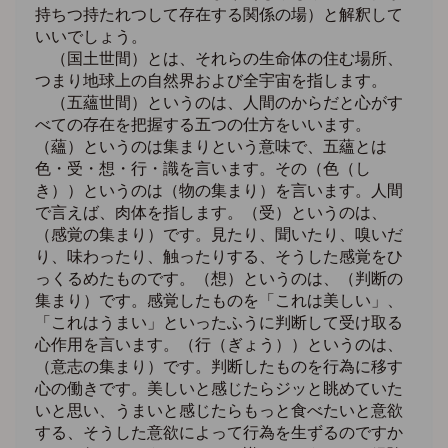
持ちつ持たれつして存在する関係の場）と解釈して
いいでしょう。
（国土世間）とは、それらの生命体の住む場所、
つまり地球上の自然界および全宇宙を指します。
（五蘊世間）というのは、人間のからだと心がす
べての存在を把握する五つの仕方をいいます。
（蘊）というのは集まりという意味で、五蘊とは
色・受・想・行・識を言います。その（色（し
き））というのは（物の集まり）を言います。人間
で言えば、肉体を指します。（受）というのは、
（感覚の集まり）です。見たり、聞いたり、嗅いだ
り、味わったり、触ったりする、そうした感覚をひ
っくるめたものです。（想）というのは、（判断の
集まり）です。感覚したものを「これは美しい」、
「これはうまい」といったふうに判断して受け取る
心作用を言います。（行（ぎょう））というのは、
（意志の集まり）です。判断したものを行為に移す
心の働きです。美しいと感じたらジッと眺めていた
いと思い、うまいと感じたらもっと食べたいと意欲
する、そうした意欲によって行為を生ずるのですか