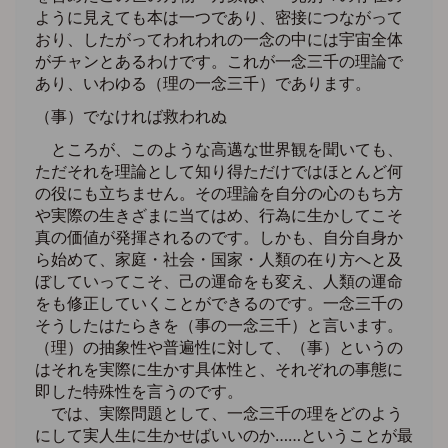
ように見えても本は一つであり、密接につながって
おり、したがってわれわれの一念の中には宇宙全体
がチャンとあるわけです。これが一念三千の理論で
あり、いわゆる（理の一念三千）であります。
（事）でなければ救われぬ
ところが、このような高邁な世界観を聞いても、
ただそれを理論として知り得ただけではほとんど何
の役にも立ちません。その理論を自分の心のもち方
や実際の生きざまに当てはめ、行為に生かしてこそ
真の価値が発揮されるのです。しかも、自分自身か
ら始めて、家庭・社会・国家・人類の在り方へと及
ぼしていってこそ、己の運命をも変え、人類の運命
をも修正していくことができるのです。一念三千の
そうしたはたらきを（事の一念三千）と言います。
（理）の抽象性や普遍性に対して、（事）というの
はそれを実際に生かす具体性と、それぞれの事態に
即した特殊性を言うのです。
では、実際問題として、一念三千の理をどのよう
にして実人生に生かせばいいのか……ということが最