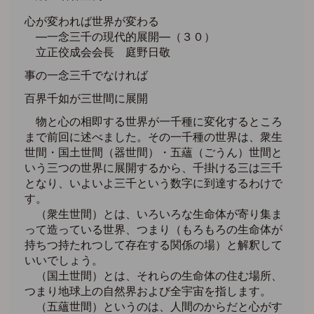
心が変われば世界が変わる
―一念三千の現代的展開―（３０）
立正佼成会会長 庭野日敬
事の一念三千でなければ
百界千如が三世間に展開
物と心の相即する世界が一千種に変化するところ
まで前回に述べました。その一千種の世界は、衆生
世間・国土世間（器世間）・五蘊（ごうん）世間と
いう三つの世界に展開するから、千掛ける三は三千
となり、いよいよ三千という数字に到達するわけで
す。
（衆生世間）とは、いろいろな生命体が寄り集ま
って造っている世界、つまり（もろもろの生命体が
持ちつ持たれつして存在する関係の場）と解釈して
いいでしょう。
（国土世間）とは、それらの生命体の住む場所、
つまり地球上の自然界および全宇宙を指します。
（五蘊世間）というのは、人間のからだと心がす