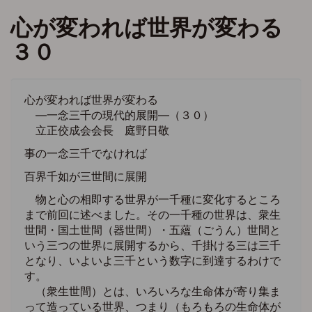
メ
心が変われば世界が変わる
イ
ン
３０
コ
ン
テ
ン
心が変われば世界が変わる
ツ
―一念三千の現代的展開―（３０）
に
立正佼成会会長 庭野日敬
移
事の一念三千でなければ
動
百界千如が三世間に展開
物と心の相即する世界が一千種に変化するところ
まで前回に述べました。その一千種の世界は、衆生
世間・国土世間（器世間）・五蘊（ごうん）世間と
いう三つの世界に展開するから、千掛ける三は三千
となり、いよいよ三千という数字に到達するわけで
す。
（衆生世間）とは、いろいろな生命体が寄り集ま
って造っている世界、つまり（もろもろの生命体が