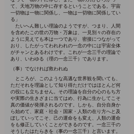
て、天地万物の中に存するということである。宇宙
一切物は一物に関係し、一物は一切物に関係してい
る」
たいへん難しい理論のようですが、つまり、人間
を含めたこの世の万物・万象は、一見別々の存在の
ように見えても本は一つであり、密接につながって
おり、したがってわれわれの一念の中には宇宙全体
がチャンとあるわけです。これが一念三千の理論で
あり、いわゆる（理の一念三千）であります。
（事）でなければ救われぬ
ところが、このような高邁な世界観を聞いても、
ただそれを理論として知り得ただけではほとんど何
の役にも立ちません。その理論を自分の心のもち方
や実際の生きざまに当てはめ、行為に生かしてこそ
真の価値が発揮されるのです。しかも、自分自身か
ら始めて、家庭・社会・国家・人類の在り方へと及
ぼしていってこそ、己の運命をも変え、人類の運命
をも修正していくことができるのです。一念三千の
そうしたはたらきを（事の一念三千）と言います。