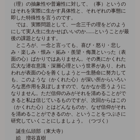
（理）の抽象性や普遍性に対して、（事）というの
はそれを実際に生かす具体性と、それぞれの事態に
即した特殊性を言うのです。
では、実際問題として、一念三千の理をどのよう
にして実人生に生かせばいいのか……ということが最
後の課題となります。
ところが、一念と言っても、喜び・怒り・悲し
み・楽しみ・恨み・妬み・羨望・侮蔑といった（表
面の心）ばかりではありません。その奥にかくれた
広大な潜在意識・深層心理という世界があり、われ
われが表面の心を善くしようと一生懸命に努力して
も、このような（かくれた心）が深い所からいろい
ろな悪作用を及ぼしますので、なかなか思うように
なりません。ただ信仰のみがそれを清めることがで
きると私は信じているものですが、次回からはこの
（かくれた心）とはどんなものか、なぜ信仰がそれ
を清めることができるのか、ということをつぶさに
研究していくことにしましょう。（つづく）
誕生仏頭部（東大寺）
絵 増谷直樹