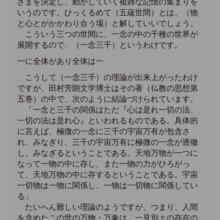
ざまを決定し、動かしていく複雑な記憶の集まりを
いうのです。ひっくるめて（五蘊世間）とは、（物
と心とがかかわり合う場）と解していいでしょう。
こういう三つの世間に、一念の中の千種の世界が
展開するので、（一念三千）というわけです。
一に全体があり全体は一
こうして（一念三千）の理論が出来上がったわけ
ですが、田村芳朗文学博士はその著（仏教の思想第
五巻）の中で、次のように結論づけられています。
「一念と三千の関係はただ『心は是れ一切の法、
一切の法は是れ心』といわれるものである。具体的
に言えば、極微の一念に三千の宇宙万有が包含さ
れ、みなぎり、三千の宇宙万有に極微の一念が透徹
し、みなぎるということである。天地万物が一つに
なって一物の中に存し、また一物の力がひろがっ
て、天地万物の中に存するということである。宇宙
一切物は一物に関係し、一物は一切物に関係してい
る」
たいへん難しい理論のようですが、つまり、人間
を含めたこの世の万物・万象は、一見別々の存在の