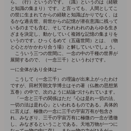
ら、（行）というのです。（識）というのは（経験
と知識の集まり）です。と言っても、人間としてこ
の世に生まれてからの経験と知識ばかりでなく、は
るかな過去世、前世からの記憶が潜在意識に残って
いるのまでも含む、そしてわれわれのあらゆる生き
ざまを決定し、動かしていく複雑な記憶の集まりを
いうのです。ひっくるめて（五蘊世間）とは、（物
と心とがかかわり合う場）と解していいでしょう。
こういう三つの世間に、一念の中の千種の世界が
展開するので、（一念三千）というわけです。
一に全体があり全体は一
こうして（一念三千）の理論が出来上がったわけ
ですが、田村芳朗文学博士はその著（仏教の思想第
五巻）の中で、次のように結論づけられています。
「一念と三千の関係はただ『心は是れ一切の法、
一切の法は是れ心』といわれるものである。具体的
に言えば、極微の一念に三千の宇宙万有が包含さ
れ、みなぎり、三千の宇宙万有に極微の一念が透徹
し、みなぎるということである。天地万物が一つに
なって一物の中に存し、また一物の力がひろがっ