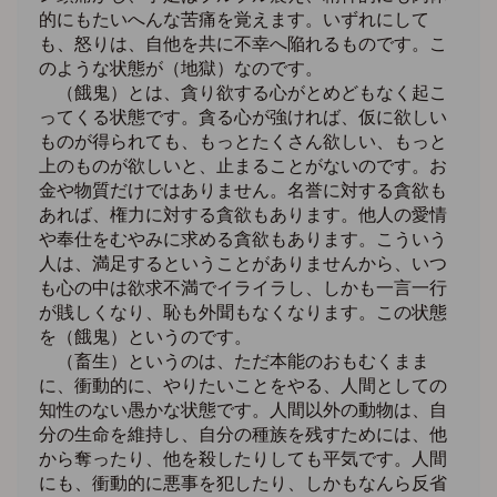
的にもたいへんな苦痛を覚えます。いずれにして
も、怒りは、自他を共に不幸へ陥れるものです。こ
のような状態が（地獄）なのです。
（餓鬼）とは、貪り欲する心がとめどもなく起こ
ってくる状態です。貪る心が強ければ、仮に欲しい
ものが得られても、もっとたくさん欲しい、もっと
上のものが欲しいと、止まることがないのです。お
金や物質だけではありません。名誉に対する貪欲も
あれば、権力に対する貪欲もあります。他人の愛情
や奉仕をむやみに求める貪欲もあります。こういう
人は、満足するということがありませんから、いつ
も心の中は欲求不満でイライラし、しかも一言一行
が賎しくなり、恥も外聞もなくなります。この状態
を（餓鬼）というのです。
（畜生）というのは、ただ本能のおもむくまま
に、衝動的に、やりたいことをやる、人間としての
知性のない愚かな状態です。人間以外の動物は、自
分の生命を維持し、自分の種族を残すためには、他
から奪ったり、他を殺したりしても平気です。人間
にも、衝動的に悪事を犯したり、しかもなんら反省