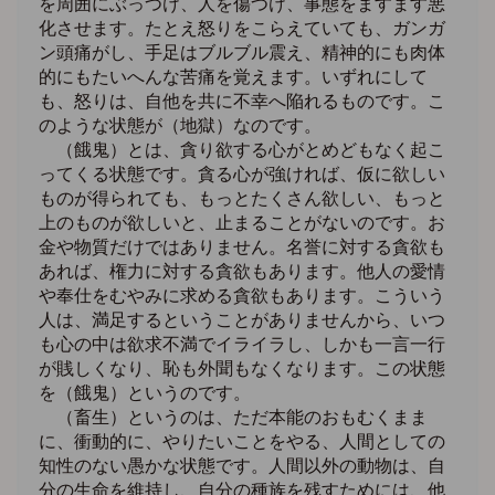
を周囲にぶっつけ、人を傷つけ、事態をますます悪
化させます。たとえ怒りをこらえていても、ガンガ
ン頭痛がし、手足はブルブル震え、精神的にも肉体
的にもたいへんな苦痛を覚えます。いずれにして
も、怒りは、自他を共に不幸へ陥れるものです。こ
のような状態が（地獄）なのです。
（餓鬼）とは、貪り欲する心がとめどもなく起こ
ってくる状態です。貪る心が強ければ、仮に欲しい
ものが得られても、もっとたくさん欲しい、もっと
上のものが欲しいと、止まることがないのです。お
金や物質だけではありません。名誉に対する貪欲も
あれば、権力に対する貪欲もあります。他人の愛情
や奉仕をむやみに求める貪欲もあります。こういう
人は、満足するということがありませんから、いつ
も心の中は欲求不満でイライラし、しかも一言一行
が賎しくなり、恥も外聞もなくなります。この状態
を（餓鬼）というのです。
（畜生）というのは、ただ本能のおもむくまま
に、衝動的に、やりたいことをやる、人間としての
知性のない愚かな状態です。人間以外の動物は、自
分の生命を維持し、自分の種族を残すためには、他