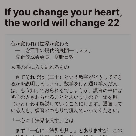
メ
If you change your heart,
イ
ン
the world will change 22
コ
ン
テ
ン
心が変われば世界が変わる
ツ
―一念三千の現代的展開―（２２）
に
立正佼成会会長 庭野日敬
移
人間の心に入り乱れるもの
動
さてそれでは（三千）という数字がどうしてでき
るかを説明しましょう。数学をひと通り学んだ人
は、もう知っておられるでしょうが、読者の中には
初心の人もおられることと思いますので、煩を厭
（いと）わず解説していくことにします。通達して
いる人も、復習のつもりで読んでいってください。
「一心に十法界を具す」とは
まず「一心に十法界を具し」とありますが、この