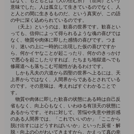
はなく、もともとは（人の住む所）（世間）という
意味でした。人は孤立して生きているのでなく、人
と人との間に生きるものだ、という真実が、この語
の中に深く込められているのです。
（天上）というのは、歓喜の世界です。歓喜とい
っても、信仰によって得られるような魂の喜びでは
なく、物質や肉体に即した感情の喜びです。つま
り、迷いの上に一時的に出現した仮の喜びですか
ら、何かイヤなことが起こったり、何かのきっかけ
で悪心を起こしたりすれば、たちまち地獄道へでも
修羅道へも落ちこむ可能性があるわけです。
しかも凡夫の六道から四聖の世界へ上るには、天
上界からではなく、人間界からであるとされている
のです。その意味は、考えればすぐわかることで
す。
物質や肉体に即した歓喜の状態にある時は自己反
省もなく、向上心もなく、いわゆる有頂天の状態に
あるからです。それに対して、苦悩や失意や挫折感
のある人間界では、「これでいいのか」「ここから
脱け出すにはどうすればいいか」といった反省・解
脱・向上の心がわいてきますから、かえって真の幸