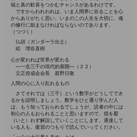
福と真の歓喜をつかむチャンスがあるわけです。
ですからわれわれは、いま人間界に在ることを心
からありがたく思い、いまのこの人生を大切に、魂
の修行に励まなければならないのであります。
（つづく）
仏頭（ガンダーラ出土）
絵 増谷直樹
心が変われば世界が変わる
―一念三千の現代的展開―（２２）
立正佼成会会長 庭野日敬
人間の心に入り乱れるもの
さてそれでは（三千）という数字がどうしてでき
るかを説明しましょう。数学をひと通り学んだ人
は、もう知っておられるでしょうが、読者の中には
初心の人もおられることと思いますので、煩を厭
（いと）わず解説していくことにします。通達して
いる人も、復習のつもりで読んでいってください。