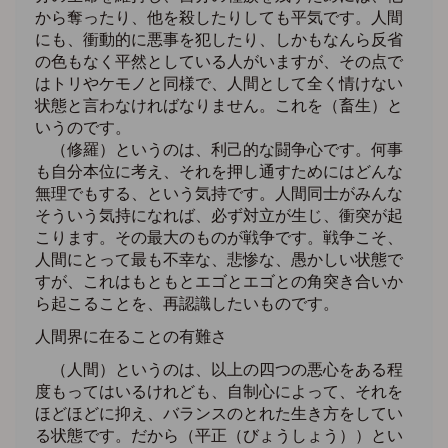
から奪ったり、他を殺したりしても平気です。人間
にも、衝動的に悪事を犯したり、しかもなんら反省
の色もなく平然としている人がいますが、その点で
はトリやケモノと同様で、人間として全く情けない
状態と言わなければなりません。これを（畜生）と
いうのです。
（修羅）というのは、利己的な闘争心です。何事
も自分本位に考え、それを押し通すためにはどんな
無理でもする、という気持です。人間同士がみんな
そういう気持になれば、必ず対立が生じ、衝突が起
こります。その最大のものが戦争です。戦争こそ、
人間にとって最も不幸な、悲惨な、愚かしい状態で
すが、これはもともとエゴとエゴとの角突き合いか
ら起こることを、再認識したいものです。
人間界に在ることの有難さ
（人間）というのは、以上の四つの悪心をある程
度もってはいるけれども、自制心によって、それを
ほどほどに抑え、バランスのとれた生き方をしてい
る状態です。だから（平正（びょうしょう））とい