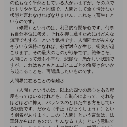
の色もなく平然としている人がいますが、その点で
はトリやケモノと同様で、人間として全く情けない
状態と言わなければなりません。これを（畜生）と
いうのです。
（修羅）というのは、利己的な闘争心です。何事
も自分本位に考え、それを押し通すためにはどんな
無理でもする、という気持です。人間同士がみんな
そういう気持になれば、必ず対立が生じ、衝突が起
こります。その最大のものが戦争です。戦争こそ、
人間にとって最も不幸な、悲惨な、愚かしい状態で
すが、これはもともとエゴとエゴとの角突き合いか
ら起こることを、再認識したいものです。
人間界に在ることの有難さ
（人間）というのは、以上の四つの悪心をある程
度もってはいるけれども、自制心によって、それを
ほどほどに抑え、バランスのとれた生き方をしてい
る状態です。だから（平正（びょうしょう））とい
う別名があります。この（人間）という言葉は、法
華経から出たもので、たんなる（人）という意味で