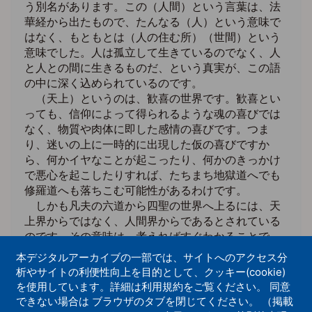
う別名があります。この（人間）という言葉は、法
華経から出たもので、たんなる（人）という意味で
はなく、もともとは（人の住む所）（世間）という
意味でした。人は孤立して生きているのでなく、人
と人との間に生きるものだ、という真実が、この語
の中に深く込められているのです。
（天上）というのは、歓喜の世界です。歓喜とい
っても、信仰によって得られるような魂の喜びでは
なく、物質や肉体に即した感情の喜びです。つま
り、迷いの上に一時的に出現した仮の喜びですか
ら、何かイヤなことが起こったり、何かのきっかけ
で悪心を起こしたりすれば、たちまち地獄道へでも
修羅道へも落ちこむ可能性があるわけです。
しかも凡夫の六道から四聖の世界へ上るには、天
上界からではなく、人間界からであるとされている
のです。その意味は、考えればすぐわかることで
す。
本デジタルアーカイブの一部では、サイトへのアクセス分
物質や肉体に即した歓喜の状態にある時は自己反
析やサイトの利便性向上を目的として、クッキー(cookie)
省もなく、向上心もなく、いわゆる有頂天の状態に
を使用しています。詳細は利用規約をご覧ください。 同意
あるからです。それに対して、苦悩や失意や挫折感
できない場合は ブラウザのタブを閉じてください。 （掲載