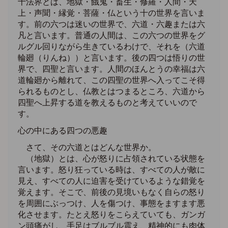
十法界とは、地獄・餓鬼・畜生・修羅・人間・天
上・声聞・縁覚・菩薩・仏という十の世界を言いま
す。前の六つは迷いの世界で、六道・六趣または六
凡と言います。普通の人間は、この六つの世界をグ
ルグル回りながら生きているわけで、それを（六道
輪廻（りんね））と言います。後の四つは悟りの世
界で、四聖と言います。人間のほんとうの幸福は六
道輪廻から離れて、この四聖の世界へ入ってこそ得
られるものとし、仏教とはつまるところ、六道から
四聖へ上昇する道を教えるものと考えていいので
す。
心の中にある四つの悪趣
さて、その六道とはどんな世界か。
（地獄）とは、心が怒りに占領されている状態を
言います。怒り狂っている時は、すべての人が敵に
見え、すべての人に迫害を受けているような錯覚を
覚えます。そこで、前後の見境いもなく自らの怒り
を周囲にぶっつけ、人を傷つけ、事態をますます悪
化させます。たとえ怒りをこらえていても、ガンガ
ン頭痛がし、手足はブルブル震え、精神的にも肉体