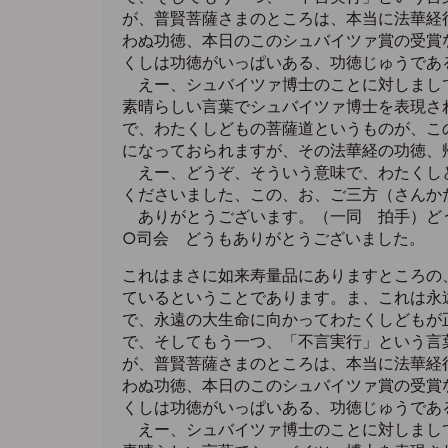
が、普賢菩薩さまのところは、本当に法華経
わぬ功徳、本日のこのシュバイツァ賞の受賞
くしは功徳がいっぱいある、功徳じゅうであ
えー、シュバイツァ博士のことに対しまして
素晴らしい言葉でシュバイツァ博士を表現さ
で、わたくしどもの菩薩道というものが、こ
になっておられますが、その法華経の功徳、
えー、どうぞ、そういう意味で、わたくしど
くださいました、この、お、ご三方（さんか
ありがとうございます。（一同 拍手）ど
○司会 どうもありがとうございました。
これはまさに如来寿量品にありますところの
ているということであります。ま、これは永
で、永遠の大生命に向かってわたくしどもが
で、そしてもう一つ、「不言実行」という言
が、普賢菩薩さまのところは、本当に法華経
わぬ功徳、本日のこのシュバイツァ賞の受賞
くしは功徳がいっぱいある、功徳じゅうであ
えー、シュバイツァ博士のことに対しまして