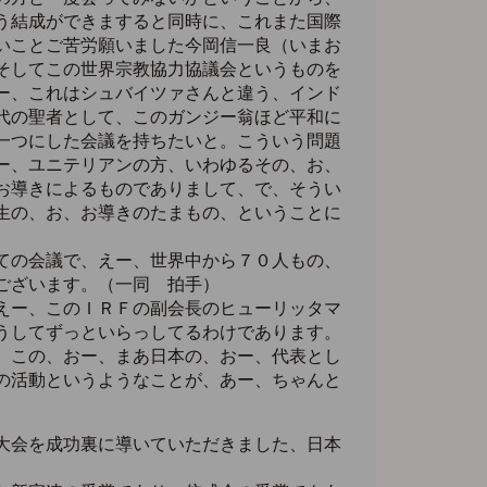
う結成ができますると同時に、これまた国際
いことご苦労願いました今岡信一良（いまお
そしてこの世界宗教協力協議会というものを
ー、これはシュバイツァさんと違う、インド
代の聖者として、このガンジー翁ほど平和に
一つにした会議を持ちたいと。こういう問題
ー、ユニテリアンの方、いわゆるその、お、
お導きによるものでありまして、で、そうい
生の、お、お導きのたまもの、ということに
ての会議で、えー、世界中から７０人もの、
ございます。（一同 拍手）
えー、このＩＲＦの副会長のヒューリッタマ
うしてずっといらっしてるわけであります。
、この、おー、まあ日本の、おー、代表とし
の活動というようなことが、あー、ちゃんと
大会を成功裏に導いていただきました、日本