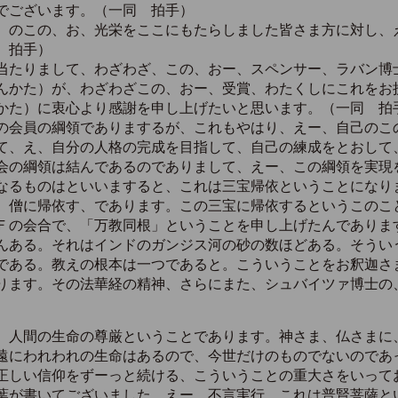
でございます。（一同 拍手）
のこの、お、光栄をここにもたらしました皆さま方に対し、
 拍手）
たりまして、わざわざ、この、おー、スペンサー、ラバン博
んかた）が、わざわざこの、おー、受賞、わたくしにこれをお
かた）に衷心より感謝を申し上げたいと思います。（一同 拍
会員の綱領でありまするが、これもやはり、えー、自己のこ
て、え、自分の人格の完成を目指して、自己の練成をとおして
会の綱領は結んであるのでありまして、えー、この綱領を実現
なるものはといいますると、これは三宝帰依ということになり
、僧に帰依す、であります。この三宝に帰依するというこのこ
Ｆの会合で、「万教同根」ということを申し上げたんでありま
んある。それはインドのガンジス河の砂の数ほどある。そうい
である。教えの根本は一つであると。こういうことをお釈迦さ
ります。その法華経の精神、さらにまた、シュバイツァ博士の
、人間の生命の尊厳ということであります。神さま、仏さまに
遠にわれわれの生命はあるので、今世だけのものでないのであ
正しい信仰をずーっと続ける、こういうことの重大さをいって
葉が書いてございました。えー、不言実行、これは普賢菩薩と