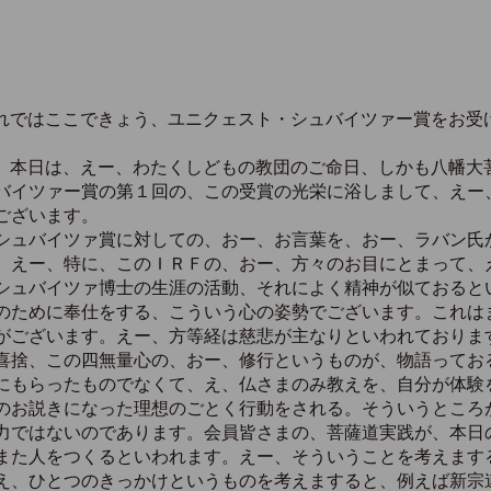
れではここできょう、ユニクェスト・シュバイツァー賞をお受
）本日は、えー、わたくしどもの教団のご命日、しかも八幡大
バイツァー賞の第１回の、この受賞の光栄に浴しまして、えー
ございます。
ュバイツァ賞に対しての、おー、お言葉を、おー、ラバン氏
、えー、特に、このＩＲＦの、おー、方々のお目にとまって、
シュバイツァ博士の生涯の活動、それによく精神が似ておると
のために奉仕をする、こういう心の姿勢でございます。これは
がございます。えー、方等経は慈悲が主なりといわれておりま
喜捨、この四無量心の、おー、修行というものが、物語ってお
にもらったものでなくて、え、仏さまのみ教えを、自分が体験
のお説きになった理想のごとく行動をされる。そういうところ
力ではないのであります。会員皆さまの、菩薩道実践が、本日
また人をつくるといわれます。えー、そういうことを考えます
え、ひとつのきっかけというものを考えますると、例えば新宗