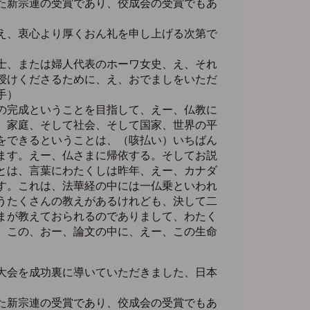
た新宗連の受賞であり、佼成会の受賞でもあ
え、衷心より厚くおん礼を申し上げる次第で
士、または婦人代表のホーワ女史、え、それ
授けくださるために、え、おでましをいただ
手）
の完成ということを目指して、えー、仏教に
、家庭、そして社会、そして国家、世界の平
をできるということは、（咳払い）いちばん
ます。えー、仏さまに帰依する。そしてお説
とは、言葉にわたくしは昨年、えー、カナダ
す。これは、法華経の中には一仏乗といわれ
うたくさんの教えがあるけれども、決して二
まが教えておられるのでありまして、わたく
、この、おー、論文の中に、えー、この生命
大会を成功裏に導いていただきました、日本
た新宗連の受賞であり、佼成会の受賞でもあ