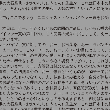
事の大石秀典（おおいししゅうてん）先生が、これは日本中の
ども、それはやはり世界の平和、人類の福祉ということにある
れではここできょう、ユニクェスト・シュバイツァー賞をお受
）本日は、えー、わたくしどもの教団のご命日、しかも八幡大
バイツァー賞の第１回の、この受賞の光栄に浴しまして、えー
ございます。
ュバイツァ賞に対しての、おー、お言葉を、おー、ラバン氏
、えー、特に、このＩＲＦの、おー、方々のお目にとまって、
シュバイツァ博士の生涯の活動、それによく精神が似ておると
のために奉仕をする、こういう心の姿勢でございます。これは
がございます。えー、方等経は慈悲が主なりといわれておりま
喜捨、この四無量心の、おー、修行というものが、物語ってお
にもらったものでなくて、え、仏さまのみ教えを、自分が体験
のお説きになった理想のごとく行動をされる。そういうところ
力ではないのであります。会員皆さまの、菩薩道実践が、本日
また人をつくるといわれます。えー、そういうことを考えます
え、ひとつのきっかけというものを考えますると、例えば新宗
事の大石秀典（おおいししゅうてん）先生が、これは日本中の
ども、それはやはり世界の平和、人類の福祉ということにある