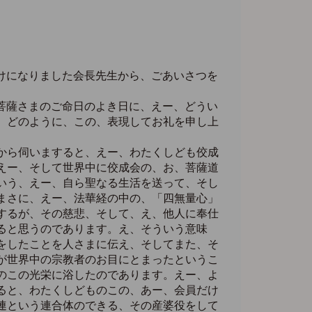
けになりました会長先生から、ごあいさつを
菩薩さまのご命日のよき日に、えー、どうい
、どのように、この、表現してお礼を申し上
から伺いますると、えー、わたくしども佼成
えー、そして世界中に佼成会の、お、菩薩道
いう、えー、自ら聖なる生活を送って、そし
まさに、えー、法華経の中の、「四無量心」
するが、その慈悲、そして、え、他人に奉仕
ると思うのであります。え、そういう意味
をしたことを人さまに伝え、そしてまた、そ
が世界中の宗教者のお目にとまったというこ
のこの光栄に浴したのであります。えー、よ
ると、わたくしどものこの、あー、会員だけ
連という連合体のできる、その産婆役をして