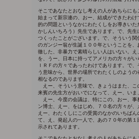
そこであなたとおなし考えの人があちらにも
始まって新宗連の、おー、結成ができたわけ
的の問題というなかにわたくしをお導きいた
かしんいちろう）先生であります。で、先生
つくったことがございます。で、そういう関
のガンジー翁が生誕１００年ということを、
徹した、非暴力で素晴らしい人はいない。え
を、うー、日本に持ってアメリカの方々がい
ＩＲＦの方々であったわけであります。で、
う意味から、世界の場所でわたくしのようの
相なるのであります。
えー、そういう意味で、きょうはまた、この
来賓の先生方がおいでになって、えー、いま
えー、今度の会議は、特にこの、おー、事務
ン博士、えー、をはじめ、７０名の方々が、
えー、わたくしにこの受賞のなかのいちばん
て、え、発起人の一人で、あの７０年の第１
示されてあります。
そこであなたとおなし考えの人があちらにも