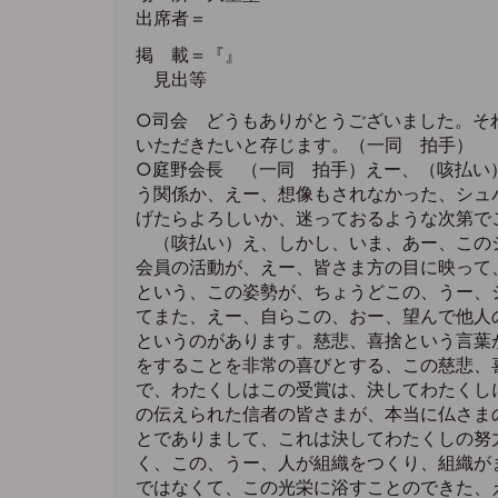
出席者＝
掲 載＝『』
見出等
○司会 どうもありがとうございました。そ
いただきたいと存じます。（一同 拍手）
○庭野会長 （一同 拍手）えー、（咳払い
う関係か、えー、想像もされなかった、シュ
げたらよろしいか、迷っておるような次第で
（咳払い）え、しかし、いま、あー、このシ
会員の活動が、えー、皆さま方の目に映って
という、この姿勢が、ちょうどこの、うー、
てまた、えー、自らこの、おー、望んで他人
というのがあります。慈悲、喜捨という言葉
をすることを非常の喜びとする、この慈悲、
で、わたくしはこの受賞は、決してわたくし
の伝えられた信者の皆さまが、本当に仏さま
とでありまして、これは決してわたくしの努
く、この、うー、人が組織をつくり、組織が
ではなくて、この光栄に浴すことのできた、