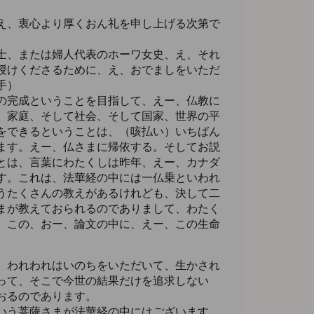
え、衷心より厚くおん礼を申し上げる次第で
士、または婦人代表のホーワ女史、え、それ
授けくださるために、え、おでましをいただ
手）
の完成ということを目指して、えー、仏教に
、家庭、そして社会、そして国家、世界の平
をできるということは、（咳払い）いちばん
ます。えー、仏さまに帰依する。そしてお説
とは、言葉にわたくしは昨年、えー、カナダ
す。これは、法華経の中には一仏乗といわれ
うたくさんの教えがあるけれども、決して二
まが教えておられるのでありまして、わたく
、この、おー、論文の中に、えー、この生命
、われわれはいのちをいただいて、生かされ
って、そこで今世の結果だけを追求しない
おるのであります。
いう菩薩さまが法華経の中にはございます