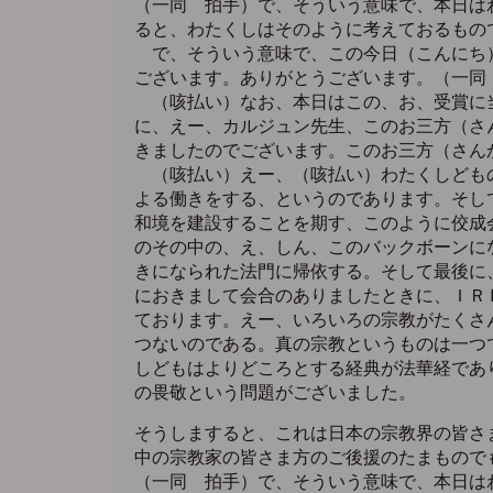
（一同 拍手）で、そういう意味で、本日は
ると、わたくしはそのように考えておるもの
で、そういう意味で、この今日（こんにち）
ございます。ありがとうございます。（一同
（咳払い）なお、本日はこの、お、受賞に当
に、えー、カルジュン先生、このお三方（さ
きましたのでございます。このお三方（さん
（咳払い）えー、（咳払い）わたくしどもの
よる働きをする、というのであります。そし
和境を建設することを期す、このように佼成
のその中の、え、しん、このバックボーンに
きになられた法門に帰依する。そして最後に
におきまして会合のありましたときに、ＩＲ
ております。えー、いろいろの宗教がたくさ
つないのである。真の宗教というものは一つ
しどもはよりどころとする経典が法華経であ
の畏敬という問題がございました。
そうしますると、これは日本の宗教界の皆さ
中の宗教家の皆さま方のご後援のたまもので
（一同 拍手）で、そういう意味で、本日は