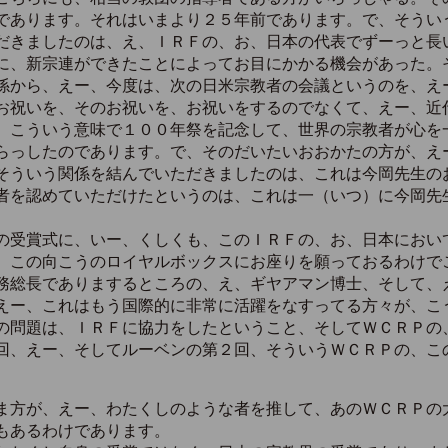
であります。それはいまより２５年前であります。で、そうい
だきましたのは、え、ＩＲＦの、お、日本の代表でずーっと長
に、新宗連ができたことによってお目にかかる機会があった。
係から、えー、今度は、次の日米宗教者の会議というのを、え
お祝いを、そのお祝いを、お祝いをするのでなくて、えー、近
、こういう意味で１００年祭を記念して、世界の宗教者が心を
らっしたのであります。で、そのだいたいおおかたの方が、え
そういう関係を結んでいただきましたのは、これは今岡先生の
者を認めていただけたというのは、これは一（いつ）に今岡先
受賞式に、いー、くしくも、このＩＲＦの、お、日本におい
、この向こうのロイヤルボックスにお座りを願っておるわけで
総長でありまするところの、え、ギヤアマン博士、そして、
えー、これはもう国際的に非常に活躍をなすってる方々が、こ
の問題は、ＩＲＦに協力をしたということ、そしてＷＣＲＰの
回、えー、そしてルーベンの第２回、そういうＷＣＲＰの、こ
ま方が、えー、わたくしのような者を推して、あのＷＣＲＰの
もあるわけであります。