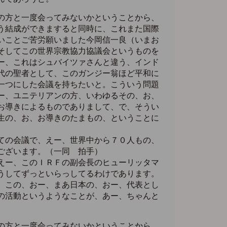
の方と一度会ってみないかということから、
う結成ができますると同時に、これまた国際
いことご苦労願いました今岡信一良（いまお
そしてこの世界宗教協力協議会というものを
ー、これはシュバイツァさんと違う、インド
代の聖者として、このガンジー翁ほど平和に
一つにした会議を持ちたいと。こういう問題
ー、ユニテリアンの方、いわゆるその、お、
お導きによるものでありまして、で、そうい
生の、お、お導きのたまもの、ということに
ての会議で、えー、世界中から７０人もの、
ございます。（一同 拍手）
えー、このＩＲＦの副会長のヒューリッタマ
うしてずっといらっしてるわけであります。
、この、おー、まあ日本の、おー、代表とし
の活動というようなことが、あー、ちゃんと
の方と一度会ってみないかということから、