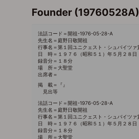
メ
Founder (19760528A)
イ
ン
コ
ン
法話コード＝開祖-1976-05-28-A
テ
先生名＝庭野日敬開祖
ン
行事名＝第１回ユニクェスト・シュバイツァ
ツ
日 時＝１９７６（昭和５１）年５月２８日
に
録音分＝１８分
移
場 所＝大聖堂
動
出席者＝
掲 載＝『』
見出等
法話コード＝開祖-1976-05-28-A
先生名＝庭野日敬開祖
行事名＝第１回ユニクェスト・シュバイツァ
日 時＝１９７６（昭和５１）年５月２８日
録音分＝１８分
場 所＝大聖堂