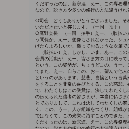
くだすったのは、新宗連、えー、この専務理
なので、説き方や多少の修行の方法違うけれ
○司会 どうもありがとうございました。そ
いただきたいと存じます。（一同 拍手）
○庭野会長 （一同 拍手）えー、（咳払い
う関係か、えー、想像もされなかった、シュ
げたらよろしいか、迷っておるような次第で
（咳払い）え、しかし、いま、あー、このシ
会員の活動が、えー、皆さま方の目に映って
という、この姿勢が、ちょうどこの、うー、
てまた、えー、自らこの、おー、望んで他人
というのがあります。慈悲、喜捨という言葉
をすることを非常の喜びとする、この慈悲、
で、わたくしはこの受賞は、決してわたくし
の伝えられた信者の皆さまが、本当に仏さま
とでありまして、これは決してわたくしの努
く、この、うー、人が組織をつくり、組織が
ではなくて、この光栄に浴すことのできた、
くだすったのは、新宗連、えー、この専務理
なので、説き方や多少の修行の方法違うけれ