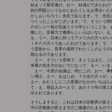
始まって新宗連の、おー、結成ができたわけ
的の問題というなかにわたくしをお導きいた
かしんいちろう）先生であります。で、先生
つくったことがございます。で、そういう関
のガンジー翁が生誕１００年ということを、
徹した、非暴力で素晴らしい人はいない。え
を、うー、日本に持ってアメリカの方々がい
ＩＲＦの方々であったわけであります。で、
う意味から、世界の場所でわたくしのようの
相なるのであります。
えー、そういう意味で、きょうはまた、この
来賓の先生方がおいでになって、えー、いま
えー、今度の会議は、特にこの、おー、事務
ン博士、えー、をはじめ、７０名の方々が、
えー、わたくしにこの受賞のなかのいちばん
て、え、発起人の一人で、あの７０年の第１
示されてあります。
そうしますると、これは日本の宗教界の皆さ
中の宗教家の皆さま方のご後援のたまもので