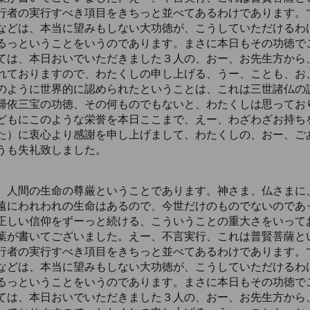
行者の実行すべき項目をきちっと並べてあるわけであります。
などは、本当に望みもしない大功徳が、こうしていただけるわ
るっということをいうのであります。まさに本日もその功徳で
は、本日おいでいただきました３人の、おー、お先生方から
れておりますので、わたくしの申し上げる、うー、ことも、お
のように世界的に認められたということは、これは三世諸仏の
帰依三宝の功徳、その何ものでもないと、わたくしは思ってお
もにこのような栄誉を本日ここまで、えー、わざわざお持ち
た）に衷心より感謝を申し上げまして、わたくしの、おー、ご
うも失礼致しました。
、人間の生命の尊厳ということであります。神さま、仏さまに
遠にわれわれの生命はあるので、今世だけのものでないのであ
正しい信仰をずーっと続ける、こういうことの重大さをいって
葉が書いてございました。えー、不言実行、これは普賢菩薩と
行者の実行すべき項目をきちっと並べてあるわけであります。
などは、本当に望みもしない大功徳が、こうしていただけるわ
るっということをいうのであります。まさに本日もその功徳で
は、本日おいでいただきました３人の、おー、お先生方から