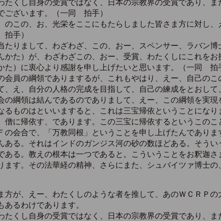
わたくし自身の受賞ではなく、日本の宗教界の受賞であり、ま
でございます。（一同 拍手）
のこの、お、光栄をここにもたらしました皆さま方に対し、
 拍手）
たりまして、わざわざ、この、おー、スペンサー、ラバン博
んかた）が、わざわざこの、おー、受賞、わたくしにこれをお
かた）に衷心より感謝を申し上げたいと思います。（一同 拍
会員の綱領でありまするが、これもやはり、えー、自己のこ
て、え、自分の人格の完成を目指して、自己の練成をとおして
会の綱領は結んであるのでありまして、えー、この綱領を実現
なるものはといいますると、これは三宝帰依ということになり
、僧に帰依す、であります。この三宝に帰依するというこのこ
Ｆの会合で、「万教同根」ということを申し上げたんでありま
んある。それはインドのガンジス河の砂の数ほどある。そうい
である。教えの根本は一つであると。こういうことをお釈迦さ
ります。その法華経の精神、さらにまた、シュバイツァ博士の
ま方が、えー、わたくしのような者を推して、あのＷＣＲＰの
もあるわけであります。
わたくし自身の受賞ではなく、日本の宗教界の受賞であり、ま