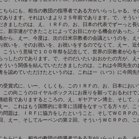
こちらにも、相当の教団の指導者である方がいらっしゃる。そ
であります。それはいまより２５年前であります。で、そうい
だきましたのは、え、ＩＲＦの、お、日本の代表でずーっと長
に、新宗連ができたことによってお目にかかる機会があった。
係から、えー、今度は、次の日米宗教者の会議というのを、え
お祝いを、そのお祝いを、お祝いをするのでなくて、えー、近
、こういう意味で１００年祭を記念して、世界の宗教者が心を
らっしたのであります。で、そのだいたいおおかたの方が、え
そういう関係を結んでいただきましたのは、これは今岡先生の
者を認めていただけたというのは、これは一（いつ）に今岡先
受賞式に、いー、くしくも、このＩＲＦの、お、日本におい
、この向こうのロイヤルボックスにお座りを願っておるわけで
総長でありまするところの、え、ギヤアマン博士、そして、
えー、これはもう国際的に非常に活躍をなすってる方々が、こ
の問題は、ＩＲＦに協力をしたということ、そしてＷＣＲＰの
回、えー、そしてルーベンの第２回、そういうＷＣＲＰの、こ
こちらにも、相当の教団の指導者である方がいらっしゃる。そ