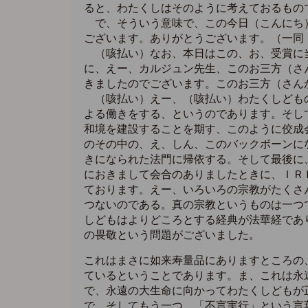
ると、わたくしはそのように考えておるもの
で、そういう意味で、この今日（こんにち）
ございます。ありがとうございます。（一同
（咳払い）なお、本日はこの、お、受賞に当
に、えー、カルジュン先生、このお三方（さ
きましたのでございます。このお三方（さん
（咳払い）えー、（咳払い）わたくしどもの
よる働きをする、というのであります。そし
和境を建設することを期す、このように佼成
のその中の、え、しん、このバックボーンに
きになられた法門に帰依する。そして最後に
におきまして会合のありましたときに、ＩＲ
ております。えー、いろいろの宗教がたくさ
つないのである。真の宗教というものは一つ
しどもはよりどころとする経典が法華経であ
の畏敬という問題がございました。
これはまさに如来寿量品にありますところの
ているということであります。ま、これは永
で、永遠の大生命に向かってわたくしどもが
で、そしてもう一つ、「不言実行」という言