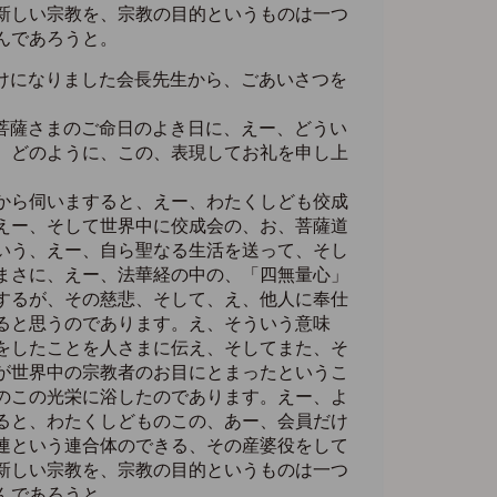
新しい宗教を、宗教の目的というものは一つ
んであろうと。
けになりました会長先生から、ごあいさつを
菩薩さまのご命日のよき日に、えー、どうい
、どのように、この、表現してお礼を申し上
から伺いますると、えー、わたくしども佼成
えー、そして世界中に佼成会の、お、菩薩道
いう、えー、自ら聖なる生活を送って、そし
まさに、えー、法華経の中の、「四無量心」
するが、その慈悲、そして、え、他人に奉仕
ると思うのであります。え、そういう意味
をしたことを人さまに伝え、そしてまた、そ
が世界中の宗教者のお目にとまったというこ
のこの光栄に浴したのであります。えー、よ
ると、わたくしどものこの、あー、会員だけ
連という連合体のできる、その産婆役をして
新しい宗教を、宗教の目的というものは一つ
んであろうと。