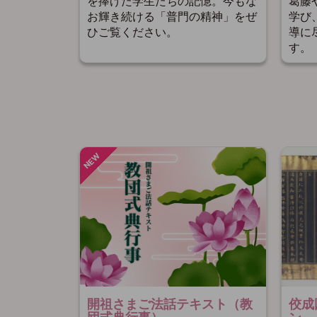
を捧げた学生たちの記憶。今もな
葛藤
お輝き続ける「普門の精神」をぜ
学び
ひご覧ください。
導に
す。
開祖さまご法話テキスト（教
佼成