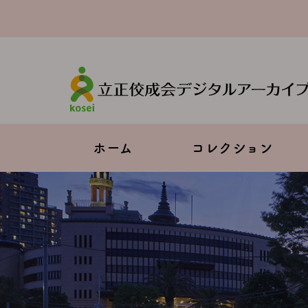
メ
イ
ン
コ
ン
テ
ン
ツ
に
移
Main
ホーム
コレクション
動
navigation