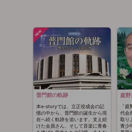
普門館の軌跡
庭野
本e-storyでは、立正佼成会の記
「庭
憶の中から、普門館の誕生から現
代会
在へ続く軌跡を追います。支え続
取り
けた会員さん、そして音楽に青春
青少