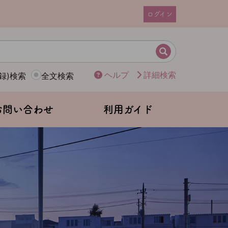
ログイン
ユ
ー
ザ
検索
ー
ヘルプ
詳細検索
録)検索
全文検索
ア
カ
ウ
お問い合わせ
利用ガイド
ン
ト
メ
ニ
ュ
ー