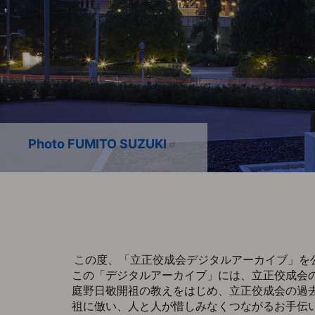
Photo FUMITO SUZUKI
WCRP 世界宗教者平和会議
WCRP 世界宗教者平和会議
お会式 1995/10/12
この度、「立正佼成会デジタルアーカイブ」を
この「デジタルアーカイブ」には、立正佼成会
庭野日敬開祖の教えをはじめ、立正佼成会の過
祖に倣い、人と人が惜しみなくつながるお手伝