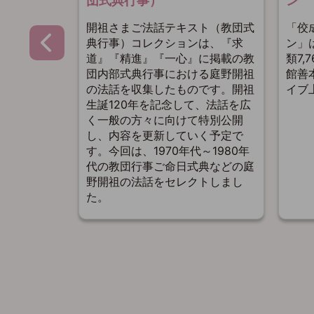
団式典行事）
ン
掲載される
開祖さまご法話テキスト（教団式
「佼
法話」か
典行事）コレクションは、『求
ン」
年までの14年
道』『精進』『一心』に掲載の教
類7
を振り返り
団内部式典行事における庭野開祖
館善
の法話を収集したものです。開祖
イブ
生誕120年を記念して、法話を広
く一般の方々に向けて特別公開
し、内容を更新していく予定で
す。今回は、1970年代～1980年
代の教団行事ご命日式典などの庭
野開祖の法話をセレクトしまし
た。