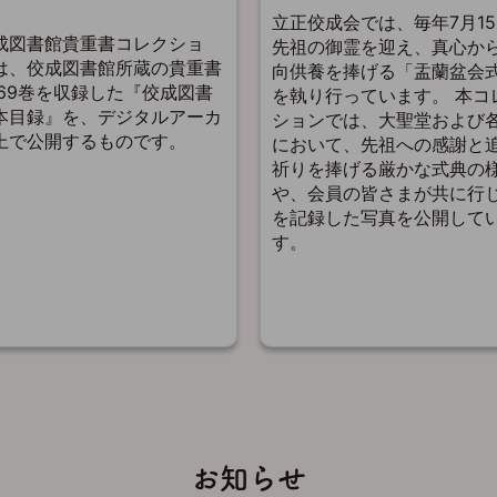
立正佼成会では、毎年7月1
成図書館貴重書コレクショ
先祖の御霊を迎え、真心か
は、佼成図書館所蔵の貴重書
向供養を捧げる「盂蘭盆会
,769巻を収録した『佼成図書
を執り行っています。 本コ
本目録』を、デジタルアーカ
ションでは、大聖堂および
上で公開するものです。
において、先祖への感謝と
祈りを捧げる厳かな式典の
や、会員の皆さまが共に行
を記録した写真を公開して
す。
お知らせ