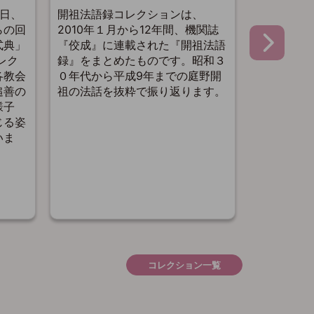
別行事）
5日、
開祖法語録コレクションは、
開祖さまご
らの回
2010年１月から12年間、機関誌
事）コレク
式典」
『佼成』に連載された『開祖法語
『一心』『
レク
録』をまとめたものです。昭和３
1970年代
各教会
０年代から平成9年までの庭野開
行事（授賞
追善の
祖の法話を抜粋で振り返ります。
ど）におけ
様子
レクトしま
じる姿
を記念し、
いま
て特別公開
コレクション一覧