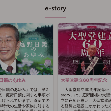
e-story
大聖堂建立60周年記念
日鑛のあゆみ
「大聖堂建立60周年記念e-
野日鑛のあゆみ」では、第2
story」は、庭野開祖の大
長・庭野日鑛に関する事項が
立に込めた思い、大聖堂建
上げられています。菅沼での
る経緯と建設にかかわった
年時代の生活や家族に対する