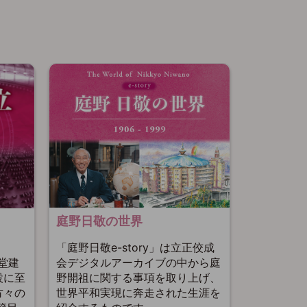
庭野日敬の世界
「庭野日敬e-story」は立正佼成
会デジタルアーカイブの中から庭
聖堂建
野開祖に関する事項を取り上げ、
設に至
世界平和実現に奔走された生涯を
方々の