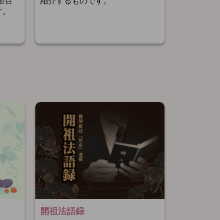
紹介するものです。
節目
す。
開祖法語録
開祖さま