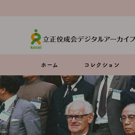
メ
イ
ン
コ
ン
テ
ン
ツ
に
移
Main
ホーム
コレクション
動
navigation