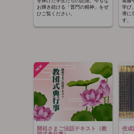
を捧げた学生たちの記憶。今もな
葛藤
お輝き続ける「普門の精神」をぜ
学び
ひご覧ください。
導に
す。
開祖さまご法話テキスト（教
佼成