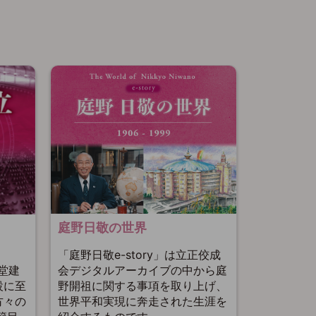
庭野日敬の世界
「庭野日敬e-story」は立正佼成
会デジタルアーカイブの中から庭
聖堂建
野開祖に関する事項を取り上げ、
設に至
世界平和実現に奔走された生涯を
方々の