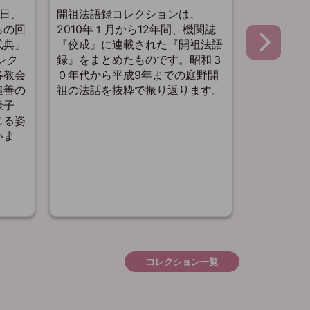
別行事）
5日、
開祖法語録コレクションは、
開祖さまご
らの回
2010年１月から12年間、機関誌
事）コレク
式典」
『佼成』に連載された『開祖法語
『一心』『
レク
録』をまとめたものです。昭和３
1970年代
各教会
０年代から平成9年までの庭野開
行事（授賞
追善の
祖の法話を抜粋で振り返ります。
ど）におけ
様子
レクトしま
じる姿
を記念し、
いま
て特別公開
コレクション一覧