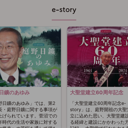
e-story
大聖堂建立60周年記念
日鑛のあゆみ
「大聖堂建立60周年記念e-
野日鑛のあゆみ」では、第2
story」は、庭野開祖の大
長・庭野日鑛に関する事項が
立に込めた思い、大聖堂建
上げられています。菅沼での
る経緯と建設にかかわった
年時代の生活や家族に対する