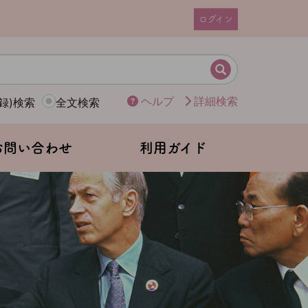
ログイン
ユ
ー
ザ
検索
ー
ヘルプ
詳細検索
録)検索
全文検索
ア
カ
ウ
お問い合わせ
利用ガイド
ン
ト
メ
ニ
ュ
ー