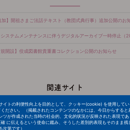
追加】開祖さまご法話テキスト（教団式典行事）追加公開のお知
ステムメンテナンスに伴うデジタルアーカイブ一時停止（2026-07-
新規開設】佼成図書館貴重書コレクション公開のお知らせ
関連サイト
トの利便性向上を目的として、クッキー(cookie) を使用して
てください。 （掲載されたコンテンツのなかには、今日からすると
ンツが作成された当時の社会的、文化的状況が反映された表現であ
正確 に伝えるという使命に鑑み、そうした差別的表現もそのまま残
る次第です）