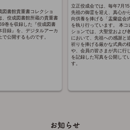
立正佼成会では、毎年7月1
成図書館貴重書コレクショ
先祖の御霊を迎え、真心か
は、佼成図書館所蔵の貴重書
向供養を捧げる「盂蘭盆会
,769巻を収録した『佼成図書
を執り行っています。 本コ
本目録』を、デジタルアーカ
ションでは、大聖堂および
上で公開するものです。
において、先祖への感謝と
祈りを捧げる厳かな式典の
や、会員の皆さまが共に行
を記録した写真を公開して
す。
お知らせ