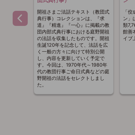
団式典行事）
ン
掲載される
開祖さまご法話テキスト（教団式
「佼
法話」か
典行事）コレクションは、『求
ン」
年までの14年
道』『精進』『一心』に掲載の教
類7
を振り返り
団内部式典行事における庭野開祖
館善
の法話を収集したものです。開祖
イブ
生誕120年を記念して、法話を広
く一般の方々に向けて特別公開
し、内容を更新していく予定で
す。今回は、1970年代～1980年
代の教団行事ご命日式典などの庭
野開祖の法話をセレクトしまし
た。