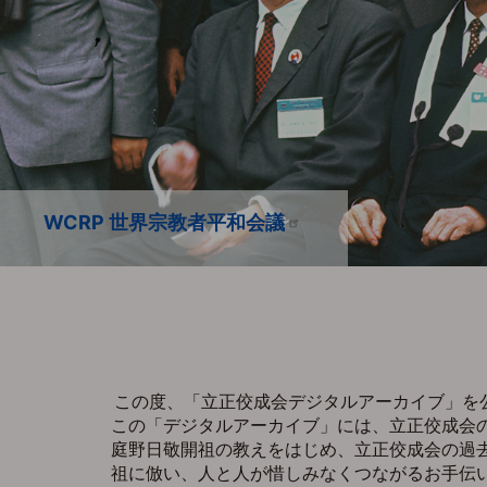
Photo FUMITO SUZUKI
WCRP 世界宗教者平和会議
WCRP 世界宗教者平和会議
お会式 1995/10/12
この度、「立正佼成会デジタルアーカイブ」を
この「デジタルアーカイブ」には、立正佼成会
庭野日敬開祖の教えをはじめ、立正佼成会の過
祖に倣い、人と人が惜しみなくつながるお手伝