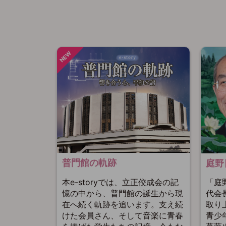
普門館の軌跡
庭野
本e-storyでは、立正佼成会の記
「庭
憶の中から、普門館の誕生から現
代会
在へ続く軌跡を追います。支え続
取り
けた会員さん、そして音楽に青春
青少