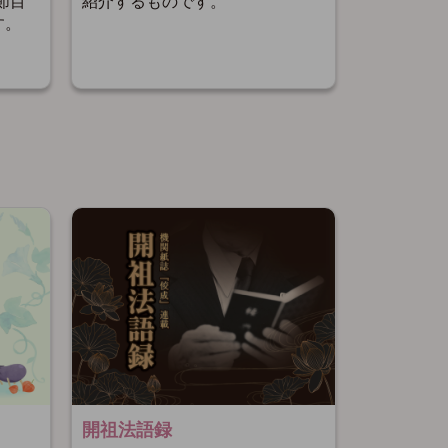
紹介するものです。
節目
す。
開祖法語録
開祖さま