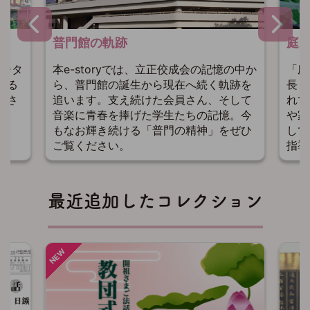
普門館の軌跡
庭
本e-storyでは、立正佼成会の記憶の中か
デジタ
「庭
ら、普門館の誕生から現在へ続く軌跡を
する
長・
追います。支え続けた会員さん、そして
走さ
れて
音楽に青春を捧げた学生たちの記憶。今
や家
もなお輝き続ける「普門の精神」をぜひ
して
ご覧ください。
指導
最近追加したコレクション