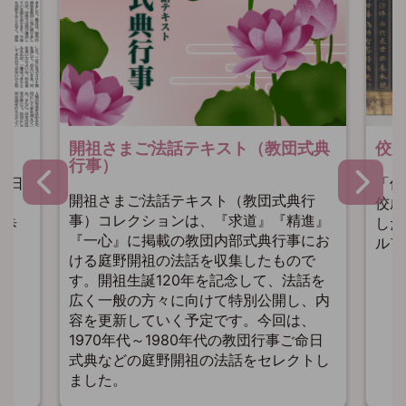
開祖さまご法話テキスト（教団式典
佼
行事）
「佼
野日
開祖さまご法話テキスト（教団式典行
佼成
年～
事）コレクションは、『求道』『精進』
した
の歩
『一心』に掲載の教団内部式典行事にお
ルア
ける庭野開祖の法話を収集したもので
す。開祖生誕120年を記念して、法話を
広く一般の方々に向けて特別公開し、内
容を更新していく予定です。今回は、
1970年代～1980年代の教団行事ご命日
式典などの庭野開祖の法話をセレクトし
ました。